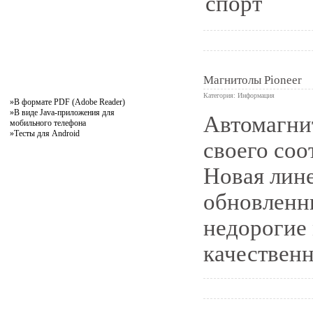
Магнитолы Pioneer
Категория:
Информация
»
В формате PDF (Adobe Reader)
»
В виде Java-приложения для
Автомагнит
мобильного телефона
»
Тесты для Android
своего соо
Новая лин
обновленн
недорогие
качественн