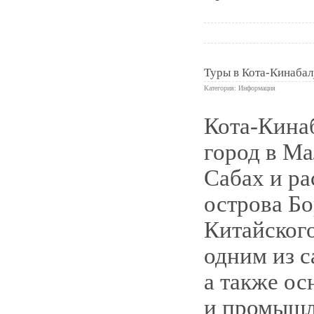
Туры в Кота-Кинабал
Категория:
Информация
Кота-Кина
0
город в Ма
Сабах и ра
острова Б
Китайского
одним из с
а также о
и промышл