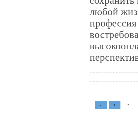
сохранить 
любой жиз
профессия 
востребов
высокоопл
перспекти
←
1
2
pddby.net
© 2010 - 2011