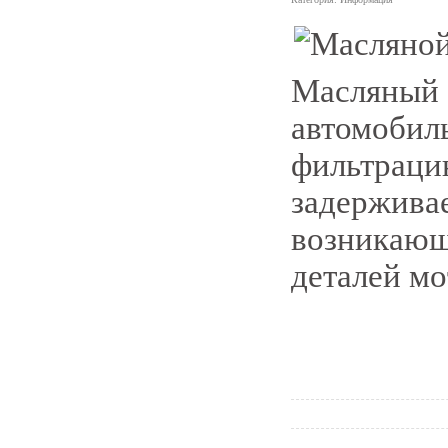
1
Масляный ф
автомобиль
фильтраци
задерживае
возникающи
деталей мо