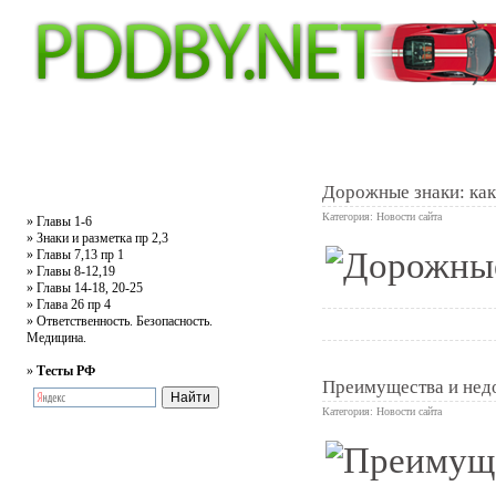
Главная
Тесты
Текст ПДД
Литература
Обучающее видео
Жалобная
Дорожные знаки: как 
Категория:
Новости сайта
»
Главы 1-6
»
Знаки и разметка пр 2,3
»
Главы 7,13 пр 1
104
»
Главы 8-12,19
»
Главы 14-18, 20-25
»
Глава 26 пр 4
»
Ответственность. Безопасность.
Медицина.
»
Тесты РФ
Преимущества и недо
Категория:
Новости сайта
0