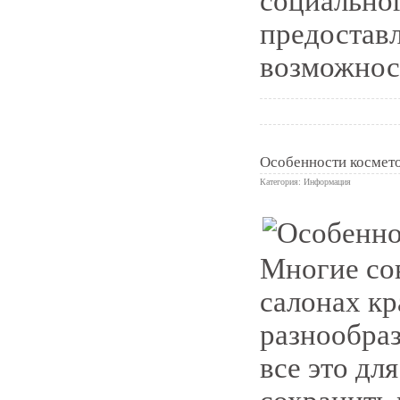
социальног
предостав
возможност
Особенности космет
Категория:
Информация
0
Многие со
салонах кр
разнообра
все это дл