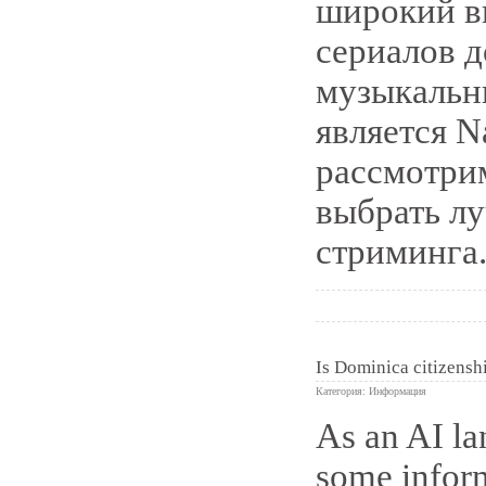
широкий вы
сериалов 
музыкальн
является N
рассмотрим
выбрать л
стриминга
Is Dominica citizensh
Категория:
Информация
As an AI la
0
some inform