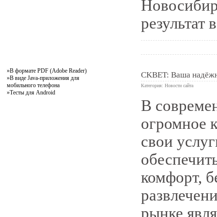
Новосибир
результат 
»
В формате PDF (Adobe Reader)
CKBET: Ваша надёжна
»
В виде Java-приложения для
мобильного телефона
Категория:
Новости сайта
»
Тесты для Android
В совреме
0
огромное 
свои услуг
обеспечит
комфорт, б
развлечен
рынке явля