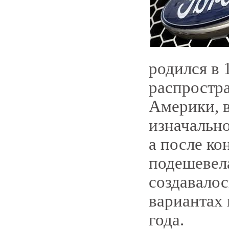
родился в 
распростр
Америки, в
изначально
а после ко
подешевела
создавалос
вариантах 
года.