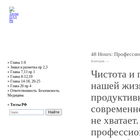
Главная
Тесты
Текст ПДД
Литература
Обучающее видео
Жалобная
48 Hours: Профессио
Категория: ---
»
Главы 1-6
»
Знаки и разметка пр 2,3
Чистота и 
»
Главы 7,13 пр 1
0
»
Главы 8-12,19
»
Главы 14-18, 20-25
нашей жизн
»
Глава 26 пр 4
»
Ответственность. Безопасность.
продуктивн
Медицина.
»
Тесты РФ
современно
не хватает
профессио