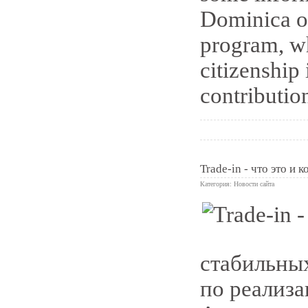
Dominica of
program, wh
citizenship
contribution
Trade-in - что это и 
Категория:
Новости сайта
0
стабильны
по реализа