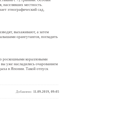
в, населявших местность.
ает этнографический сад,
зводят, выхаживают, а затем
малышами орангутангов, погладить
ато роскошными коралловыми
 вы уже насладились очарованием
дыха в Японии. Такой отпуск
Добавлено:
11.09.2019, 09:05