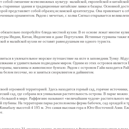
т собой смешение всевозможных культур: малайской, европейской и китайской
 старинные здания и традиционные китайские лавки и базары. Основной дос
торой представляет собой образец исламской архитектуры. Она привлекает к с
ченным орнаментом. Рядом с мечетью, с холма Сигнал открывается великолепн
 обязательно попробуйте блюда местной кухни. В ее основе лежат многие кул
ьтуры Индии, Китая, Индонезии и даже Португалии. Истинные гурманы также
ской и малайской кухни не оставят равнодушным ни одного туриста.
иться в увлекательное морское путешествие на яхте в заповедник Тунку Абду
пляжами и удивительным подводным миром. Одним из этих островов является
тораны, магазины и живописное бунгало. Рядом с островом Гайя находится Рай
а белом песочке, но и заняться снорклингом и дайвингом.
воей огромной территорией. Здесь находится горный сад, горячие источники
еский сад, где собрана вся уникальная растительность острова. В парке можн
й большой в мире. Раффлезию называют «величайшим чудом» растительного ми
ой глубины. На территории парка расположены ферма бабочек, сад орхидей и т
 Кинабалу высотой 4 195 м. Это самая высокая гора в Юго-Восточной Азии. 
е.
о уникальное
31-этажное
здание, выполненное в футуристическом стиле в виде 