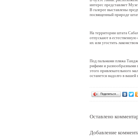
интерес представляет Музе
В галерее выставлены пред
посвященный природе штата
На территории штата Сабах
отпускают в естественную 
их или угостить лакомством
Под пальмами пляжа Тандж
рифами и разнообразными п
этого привлекательного ма
останется надолго в вашей 
Поделиться…
Оставлено комментар
Добавление коммент