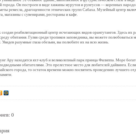
й города. Он построен в виде хижины мурутов и рунгусов — коренных народо
меты ремесла, драгоценности этнических групп Сабаха. Музейный центр включ
, магазины с сувенирами, рестораны и кафе.
 создан реабилитационный центр исчезающих видов орангутангов. Здесь их ра
среду обитания. Гуляя среди тропиков заповедника, вы можете полюбоваться 
. Увидев разумные глаза обезьян, вы полюбите их на всю жизнь.
унг Ару находятся яхт-клуб и великолепный парк принца Филиппа. Море бог
одводными обитателями. Это прелестное место для любителей дайвинга. Если
лайского города, то остаток времени можно посвятить проведению лучшего от
памяти.
иев: 0
ария