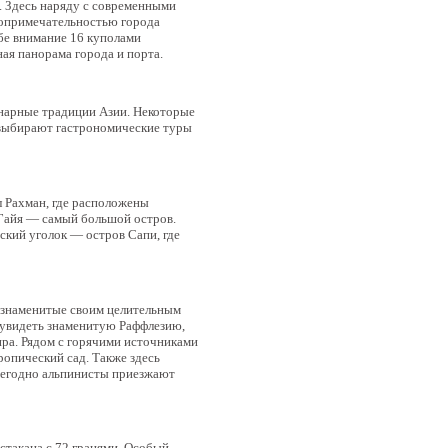
. Здесь наряду с современными
топримечательностью города
ебе внимание 16 куполами
ая панорама города и порта.
инарные традиции Азии. Некоторые
 выбирают гастрономические туры
л Рахман, где расположены
 Гайя — самый большой остров.
ский уголок — остров Сапи, где
, знаменитые своим целительным
о увидеть знаменитую Раффлезию,
ра. Рядом с горячими источниками
ропический сад. Также здесь
Ежегодно альпинисты приезжают
стакана с 72 гранями. Особый