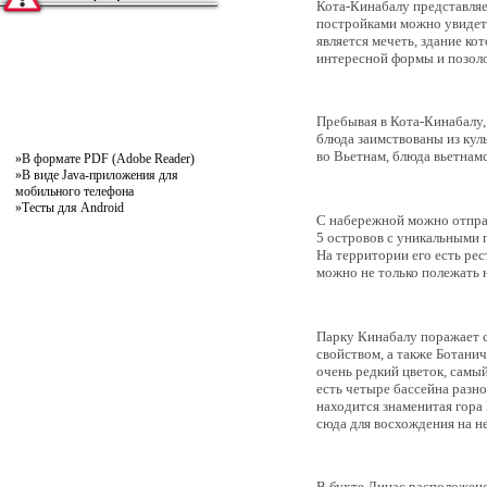
Кота-Кинабалу представляе
постройками можно увидеть
является мечеть, здание ко
интересной формы и позоло
Пребывая в Кота-Кинабалу,
блюда заимствованы из кул
во Вьетнам, блюда вьетнам
»
В формате PDF (Adobe Reader)
»
В виде Java-приложения для
мобильного телефона
»
Тесты для Android
С набережной можно отправ
5 островов с уникальными 
На территории его есть рес
можно не только полежать н
Парку Кинабалу поражает с
свойством, а также Ботанич
очень редкий цветок, самы
есть четыре бассейна разн
находится знаменитая гора
сюда для восхождения на не
В бухте Линас расположен