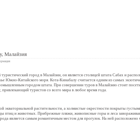
 книга
у, Малайзия
ормация
туристический город в Малайзии, он является столицей штата Сабах и распол
жье Южно-Китайского моря. Кота-Кинабалу считается одним из самых экзотичес
омышленным городом штата. При совершении туров в Малайзию стоит посети
, привлекающий туристов со всего мира в любое время года.
ой экваториальной растительности, а холмистые окрестности покрыты густым
ды птиц и животных. Прибрежные пляжи, живописные горы и леса заворажива
рода является самым романтичным местом для прогулок. На ней расположено 