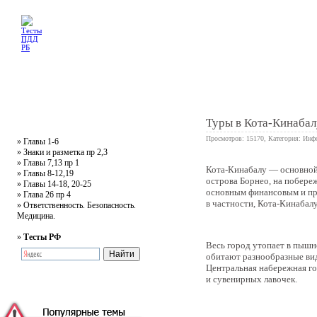
Главная
Тесты
Текст ПДД
Литература
Обучающее видео
Жалобная
Туры в Кота-Кинабал
Просмотров: 15170, Категория:
Инф
»
Главы 1-6
»
Знаки и разметка пр 2,3
»
Главы 7,13 пр 1
Кота-Кинабалу — основной 
0
»
Главы 8-12,19
острова Борнео, на побере
»
Главы 14-18, 20-25
основным финансовым и пр
»
Глава 26 пр 4
в частности, Кота-Кинабалу
»
Ответственность. Безопасность.
Медицина.
»
Тесты РФ
Весь город утопает в пышн
обитают разнообразные ви
Центральная набережная го
и сувенирных лавочек.