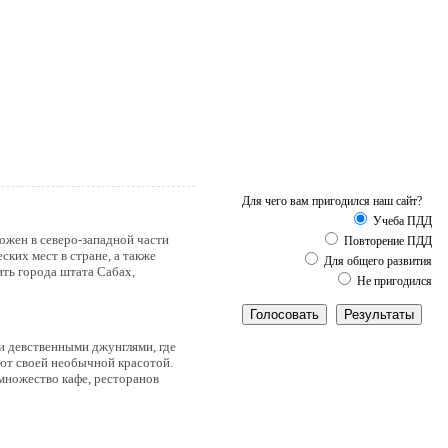
Для чего вам пригодился наш сайт?
Учеба ПДД
ожен в северо-западной части
Повторение ПДД
ких мест в стране, а также
Для общего развития
ть города штата Сабах,
Не пригодился
и девственными джунглями, где
ют своей необычной красотой.
множество кафе, ресторанов