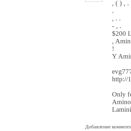
, ( ) , .
.
, . .
- , .
$200 L
, Amin
!
Y Amin
evg77
http://
Only f
AminoB
Lamini
Добавление коммент