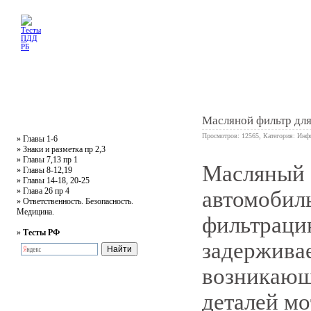
Главная
Тесты
Текст ПДД
Литература
Обучающее видео
Жалобная
Масляной фильтр для
Просмотров: 12565, Категория:
Инф
»
Главы 1-6
»
Знаки и разметка пр 2,3
»
Главы 7,13 пр 1
Масляный ф
1
»
Главы 8-12,19
»
Главы 14-18, 20-25
»
Глава 26 пр 4
автомобиль
»
Ответственность. Безопасность.
Медицина.
фильтраци
»
Тесты РФ
задерживае
возникающи
деталей мо