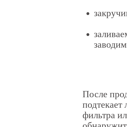
закручи
заливае
заводим
После про
подтекает 
фильтра ил
обнаружите