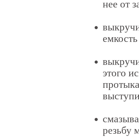
нее от 
выкручи
емкость
выкручи
этого и
протыка
выступи
смазыва
резьбу 