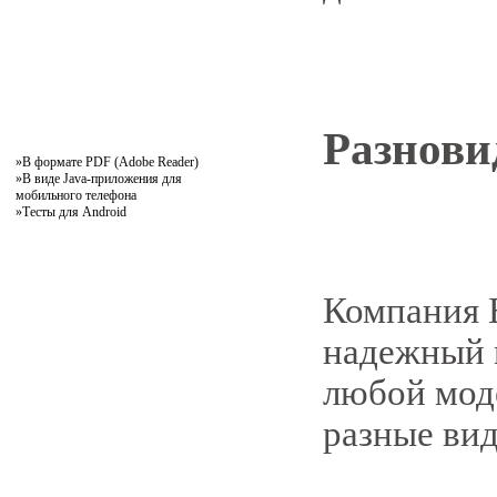
Разнови
»
В формате PDF (Adobe Reader)
»
В виде Java-приложения для
мобильного телефона
»
Тесты для Android
Компания 
надежный 
любой моде
разные вид