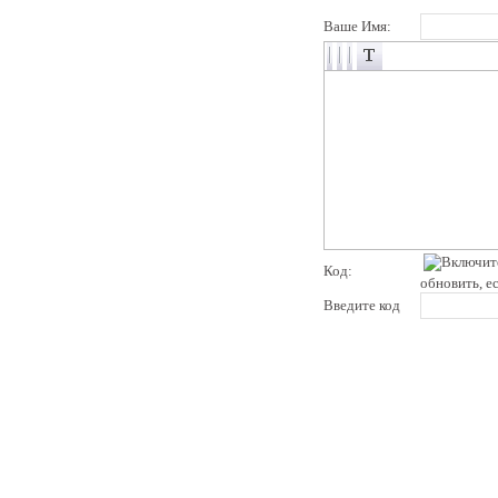
Ваше Имя:
Код:
обновить, е
Введите код
pddby.net
© 2010 - 2011
Онлайн тесты по правилам дорожного движения Республики Беларусь
Условия использования
Реклама на сайте