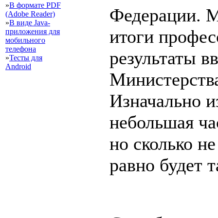
»
В формате PDF
Федерации. 
(Adobe Reader)
»
В виде Java-
итоги профес
приложения для
мобильного
телефона
результаты в
»
Тесты для
Android
Министерства
Изначально и
небольшая ча
но сколько не
равно будет т