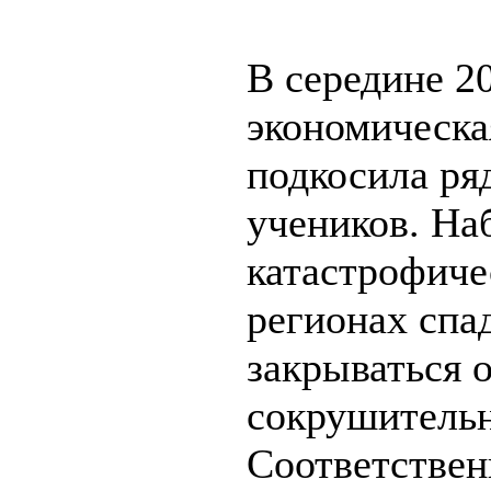
В середине 2
экономическа
подкосила ря
учеников. На
катастрофиче
регионах спа
закрываться 
сокрушительн
Соответствен