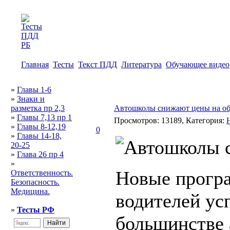
Главная
Тесты
Текст ПДД
Литература
Обучающее видео
»
Главы 1-6
»
Знаки и
разметка пр 2,3
Автошколы снижают цены на об
»
Главы 7,13 пр 1
Просмотров: 13189, Категория:
»
Главы 8-12,19
0
»
Главы 14-18,
20-25
»
Глава 26 пр 4
»
Новые прогр
Ответственность.
Безопасность.
Медицина.
водителей ус
»
Тесты РФ
большинстве 