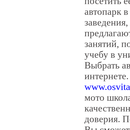
посетить е
автопарк в
заведения,
предлагаю
занятий, 
учебу в ун
Выбрать а
интернете.
www.osvita
мото школа
качественн
доверия. П
Вы сможет