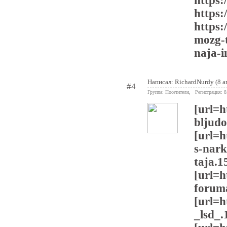
https:
https:
https:
mozg-
naja-i
Написал:
RichardNurdy
(8 а
#4
Группа: Посетители, Регистрация: 
[url=h
bljudo
[url=h
s-nark
taja.1
[url=h
foruma
[url=h
_lsd_.