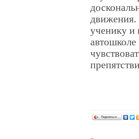
доскональ
движения.
ученику и 
автошколе 
чувствоват
препятстви
Поделиться…