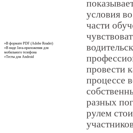
показывает
условия в
части обуч
чувствоват
»
В формате PDF (Adobe Reader)
водительск
»
В виде Java-приложения для
мобильного телефона
профессио
»
Тесты для Android
провести к
процессе в
собственны
разных по
рулем стои
участнико