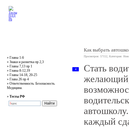
Главная
Тесты
Текст ПДД
Литература
Обучающее видео
Жалобная
Как выбрать автошко
Просмотров: 57152, Категория:
Ново
»
Главы 1-6
»
Знаки и разметка пр 2,3
Стать вод
»
Главы 7,13 пр 1
4
»
Главы 8-12,19
»
Главы 14-18, 20-25
желающий, 
»
Глава 26 пр 4
»
Ответственность. Безопасность.
возможнос
Медицина.
»
Тесты РФ
водительс
автошколу.
каждый сд