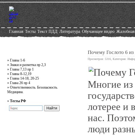
Главная
Тесты
Текст ПДД
Литература
Обучающее видео
Жалобная
Почему Гослото 6 из 
Просмотров: 5316, Категория:
Инфо
»
Главы 1-6
»
Знаки и разметка пр 2,3
»
Главы 7,13 пр 1
0
»
Главы 8-12,19
»
Главы 14-18, 20-25
Многие из
»
Глава 26 пр 4
»
Ответственность. Безопасность.
Медицина.
государств
»
Тесты РФ
лотерее и 
нас. Поэт
люди разны