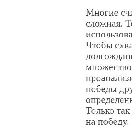
Многие счи
сложная. Т
использова
Чтобы схва
долгождан
множество
проанализ
победы дру
определенн
Только та
на победу.