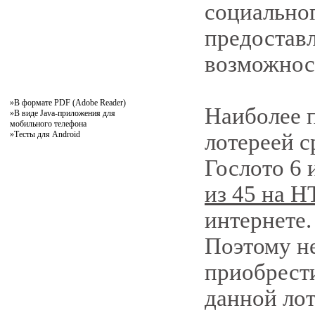
социальног
предостав
возможност
»
В формате PDF (Adobe Reader)
Наиболее 
»
В виде Java-приложения для
мобильного телефона
»
Тесты для Android
лотереей с
Гослото 6 
из 45 на Н
интернете.
Поэтому не
приобрест
данной лот