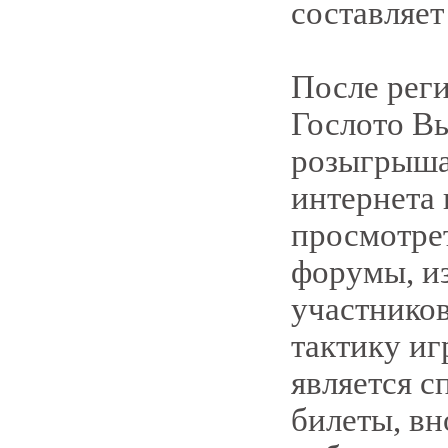
составляет
После рег
Гослото Вы
розыгрыша.
интернета
просмотрет
форумы, и
участнико
тактику иг
является с
билеты, вн