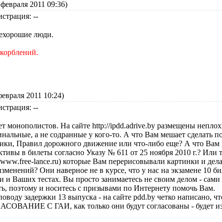
февраля 2011 09:36)
истрация: --
ехорошие люди.
скорблений.
февраля 2011 10:24)
истрация: --
ет монополистов. На сайте http://ipdd.adrive.by размещены непло
нальные, а не содранные у кого-то. А что Вам мешает сделать 
ики, Правил дорожного движение или что-либо еще? А что Вам
ктивы в билеты согласно Указу № 611 от 25 ноября 2010 г.? Или
://www.free-lance.ru) которые Вам перерисовывали картинки и дел
изменений? Они наверное не в курсе, что у нас на экзамене 10 бил
и и Ваших тестах. Вы просто занимаетесь не своим делом - сами
ть, поэтому и носитесь с призывами по Интернету помочь Вам.
поводу задержки 13 выпуска - на сайте pdd.by четко написано,
СОВАНИЕ С ГАИ, как только они будут согласованы - будет из