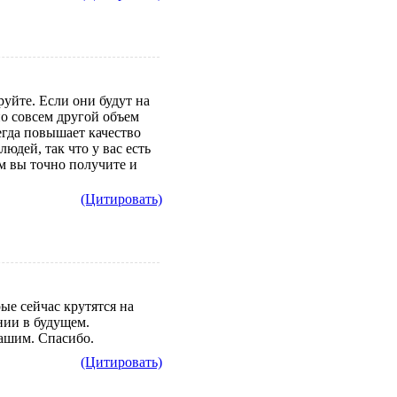
руйте. Если они будут на
но совсем другой объем
егда повышает качество
юдей, так что у вас есть
м вы точно получите и
(Цитировать)
ые сейчас крутятся на
нии в будущем.
вашим. Спасибо.
(Цитировать)