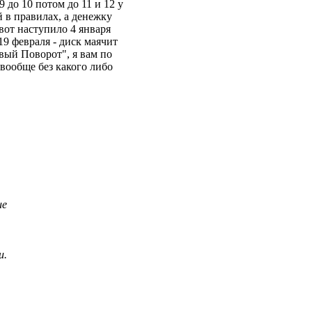
 до 10 потом до 11 и 12 у
 в правилах, а денежку
 вот наступило 4 января
19 февраля - диск маячит
вый Поворот", я вам по
 вообще без какого либо
ие
и.