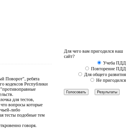
Для чего вам пригодился наш
сайт?
Учеба ПДД
Повторение ПДД
Для общего развития
ый Поворот", ребята
Не пригодился
го кодексов Республики
у "противоправные
ельств.
очка для тестов,
 что вопросы которые
 чьей-либо
вая тесты подобные тем
откровенно говоря.