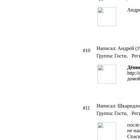
Андре
Написал: Андрей (19
#10
Группа: Гости, Рег
Дёни
http:
домой
Написал: ШкаридлоО
#11
Группа: Гости, Рег
после
не на
Спаси