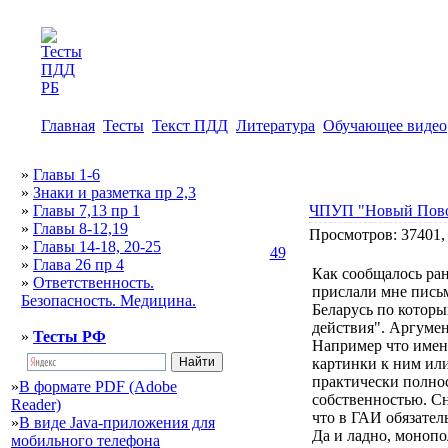
Главная
Тесты
Текст ПДД
Литература
Обучающее видео
»
Главы 1-6
»
Знаки и разметка пр 2,3
»
Главы 7,13 пр 1
ЧПУП "Новый Повор
»
Главы 8-12,19
Просмотров: 37401,
»
Главы 14-18, 20-25
49
»
Глава 26 пр 4
Как сообщалось ран
»
Ответственность.
прислали мне пись
Безопасность. Медицина.
Беларусь по которы
действия". Аргумен
»
Тесты РФ
Например что именн
картинки к ним или
практически полнос
»
В формате PDF (Adobe
собственностью. Сн
Reader)
что в ГАИ обязател
»
В виде Java-приложения для
Да и ладно, монопо
мобильного телефона