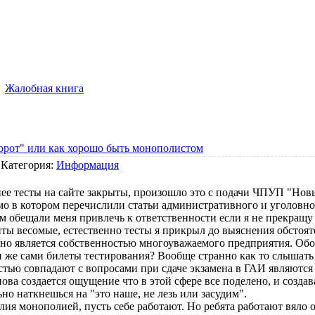
Жалобная книга
от" или как хорошо быть монополистом
 Категория:
Информация
ее тесты на сайте закрыты, произошло это с подачи ЧПУП "Нов
мо в котором перечислили статьи административного и уголовно
м обещали меня привлечь к ответственности если я не прекращ
ты весомые, естественно тесты я прикрыл до выяснения обстоят
о является собственностью многоуважаемого предприятия. Обол
 же сами билеты тестирования? Вообще странно как то слышать
тью совпадают с вопросами при сдаче экзамена в ГАИ являются
ова создается ощущение что в этой сфере все поделено, и созда
ьно наткнешься на "это наше, не лезь или засудим".
лия монополией, пусть себе работают. Но ребята работают вяло 