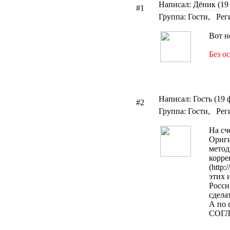
Написал: Дёник (19 
#1
Группа: Гости, Рег
Вот н
Без о
Написал: Гость (19 
#2
Группа: Гости, Рег
На сч
Ориги
метод
корре
(http
этих 
Росси
сдела
А по 
СОГЛА