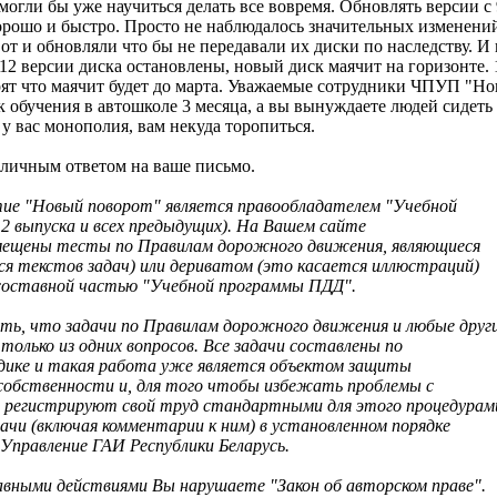
могли бы уже научиться делать все вовремя. Обновлять версии с 9
орошо и быстро. Просто не наблюдалось значительных изменений
вот и обновляли что бы не передавали их диски по наследству. И
 12 версии диска остановлены, новый диск маячит на горизонте. 
рят что маячит будет до марта. Уважаемые сотрудники ЧПУП "Но
ок обучения в автошколе 3 месяца, а вы вынуждаете людей сидеть
 вас монополия, вам некуда торопиться.
личным ответом на ваше письмо.
ие "Новый поворот" является правообладателем "Учебной
2 выпуска и всех предыдущих). На Вашем сайте
размещены тесты по Правилам дорожного движения, являющиеся
ся текстов задач) или дериватом (это касается иллюстраций)
 составной частью "Учебной программы ПДД".
ь, что задачи по Правилам дорожного движения и любые друг
олько из одних вопросов. Все задачи составлены по
дике и такая работа уже является объектом защиты
собственности и, для того чтобы избежать проблемы с
 регистрируют свой труд стандартными для этого процедурам
дачи (включая комментарии к ним) в установленном порядке
Управление ГАИ Республики Беларусь.
вными действиями Вы нарушаете "Закон об авторском праве".