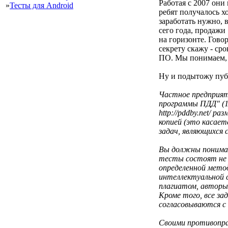
Работая с 2007 они 
»
Тесты для Android
ребят получалось х
заработать нужно, 
сего года, продажи
на горизонте. Гово
секрету скажу - ср
ПО. Мы понимаем, у
Ну и подытожу пуб
Частное предприят
программы ПДД" (1
http://pddby.net/ 
копией (это касает
задач, являющихся
Вы должны понимат
тесты состоят не т
определенной мето
интеллектуальной 
плагиатом, авторы
Кроме того, все за
согласовываются с 
Своими противопра