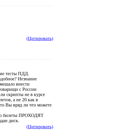
(Цитировать)
хие тесты ПДД.
подобное? Незнание
 мешало внести
 товарищи с России
али скрипты не в курсе
етов, а не 20 как в
 то Вы вряд ли что можете
 что билеты ПРОХОДЯТ
дан диск.
(Цитировать)