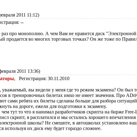
февраля 2011 11:12)
истрация: --
 раз про монополию. А чем Вам не нравится диск "Электронной
ый продается во многих торговых точках? Он же тоже по Прави
февраля 2011 13:36)
раторы
, Регистрация: 30.11.2010
, уважаемый, вы видели у меня где то режим экзамена? Он был т
сов в тренировочных билетах имхо не имеет значения. Про ADriv
яют сами ребята их билеты сделаны больше для разбора ситуаци
кнуть на дороге, ежели для подготовки к экзамену.
 чем тут то что я нанимал разработчиков скрипта на бирже Free-
писл скрипт, я расплатился и мы остались хорошего впечатления 
электронной школы? Не смешите, в автошколах установлено ваш
ся используя их диск ему будет гораздо сложнее.