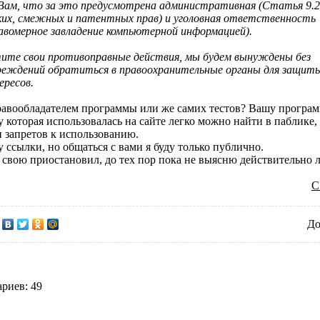
ам, что за это предусмотрена административная (Статья 9.2
их, смежных и патентных прав) и уголовная ответственность
авомерное завладение компьютерной информацией).
тите свои противоправные действия, мы будем вынуждены без
реждений обратиться в правоохранительные органы для защит
ересов.
равообладателем программы или же самих тестов? Вашу программу
зу которая использовалась на сайте легко можно найти в паблике,
 запретов к использованию.
 ссылки, но общаться с вами я буду только публично.
я свою приостановил, до тех пор пока не выясню действительно л
С
До
риев: 49