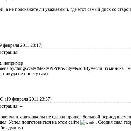
й, а не подскажете ли уважаемый, где этот самый диск со старой
 февраля 2011 23:17)
истрация: --
к
, например
//mena.by/things?cat=&text=РїРґРґ&city=&sortBy=если из минска - 
, никуда не понесу сам)
 (19 февраля 2011 23:37)
истрация: --
 окончания автошколы не сдавал прошел большой период времени
шел. Успел подготовиться на этом сайте
. Сеодня сдал тео
бо админу)