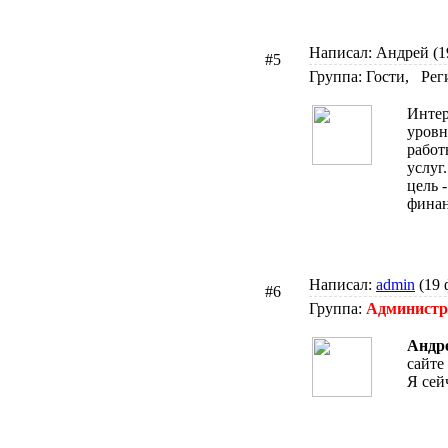
Написал: Андрей (19
#5
Группа: Гости, Рег
Интер
уровн
работ
услуг
цель 
финан
Написал:
admin
(19 
#6
Группа:
Админист
Андр
сайте
Я сей