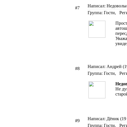
Написал: Недовольн
#7
Группа: Гости, Рег
Прост
автош
перес
Уважа
увиде
Написал: Андрей (19
#8
Группа: Гости, Рег
Недо
Не ду
старо
Написал: Дёник (19 
#9
Группа: Гости, Рег