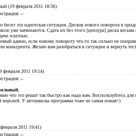
ый (19 февраля 2011 18:56)
истрация: --
о бесит эта идиотская ситуация. Дисков нового поворота в прода
коле уже начинаются. Сдать их без этого [цензура] диска весьма
дачи платные.
емый админ, если новому повороту что-то так сильно не понравил
ли конкурента. Желаю вам разобраться в ситуации и вернуть тест
 февраля 2011 19:14)
истрация: --
вольный
,
маю что это решат так быстро как надо вам. Воспользуйтесь для 
й версией. У автошколы программа тоже не самая новая=)
февраля 2011 19:41)
истрация: --