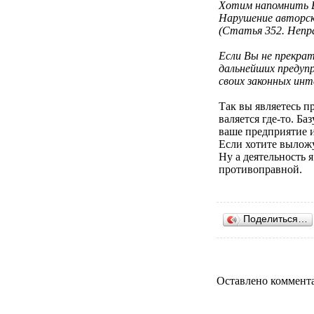
Хотим напомнить В
Нарушение авторск
(Статья 352. Непр
Если Вы не прекра
дальнейших предуп
своих законных инт
Так вы являетесь п
валяется где-то. Ба
ваше предприятие и
Если хотите выложу
Ну а деятельность 
противоправной.
Поделиться…
Оставлено коммента