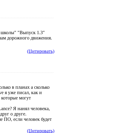
 школы" "Выпуск 1.3"
лам дорожного движения.
(Цитировать)
олько в планах а сколько
e я уже писал, как и
й которые могут
Lance? Я нанял человека,
друг о друге.
е ПО, если человек будет
(Цитировать)