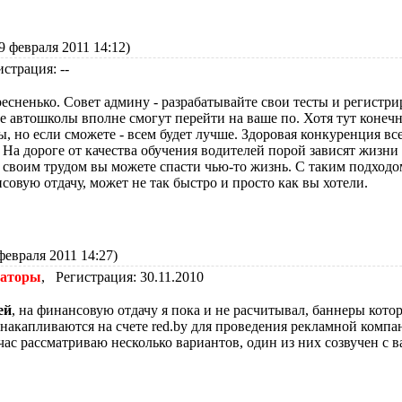
 февраля 2011 14:12)
истрация: --
есненько. Совет админу - разрабатывайте свои тесты и регистри
е автошколы вполне смогут перейти на ваше по. Хотя тут конеч
ы, но если сможете - всем будет лучше. Здоровая конкуренция вс
. На дороге от качества обучения водителей порой зависят жизни л
- своим трудом вы можете спасти чью-то жизнь. С таким подходо
совую отдачу, может не так быстро и просто как вы хотели.
февраля 2011 14:27)
раторы
, Регистрация: 30.11.2010
ей
, на финансовую отдачу я пока и не расчитывал, баннеры котор
 накапливаются на счете red.by для проведения рекламной компа
час рассматриваю несколько вариантов, один из них созвучен с 