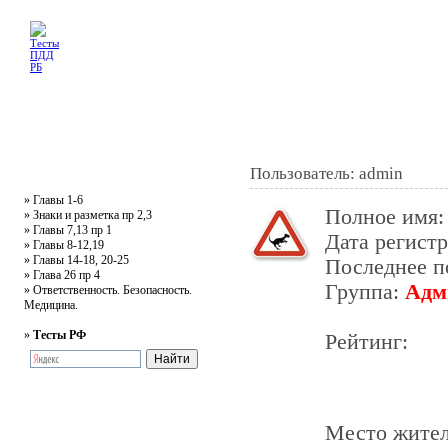
Главная
Тесты
Текст ПДД
Литература
Обучающее видео
Жалобная
Пользователь: admin
»
Главы 1-6
Полное имя
»
Знаки и разметка пр 2,3
»
Главы 7,13 пр 1
Дата регист
»
Главы 8-12,19
»
Главы 14-18, 20-25
Последнее 
»
Глава 26 пр 4
Группа:
Адм
»
Ответственность. Безопасность.
Медицина.
»
Тесты РФ
Рейтинг:
Место жител