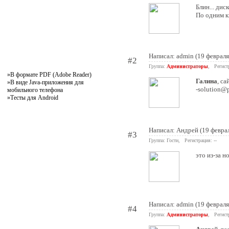
Блин... дис
По одним к
Написал:
admin
(19 февраля
#2
Группа:
Администраторы
, Регист
»
В формате PDF (Adobe Reader)
Галина
, с
»
В виде Java-приложения для
-solution@
мобильного телефона
»
Тесты для Android
Написал: Андрей (19 февра
#3
Группа: Гости, Регистрация: --
это из-за 
Написал:
admin
(19 февраля
#4
Группа:
Администраторы
, Регист