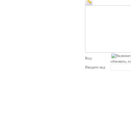
Код:
обновить, е
Введите код
pddby.net
© 2010 - 2011
Онлайн тесты по правилам дорожного движения Республики Беларусь
Условия использования
Реклама на сайте