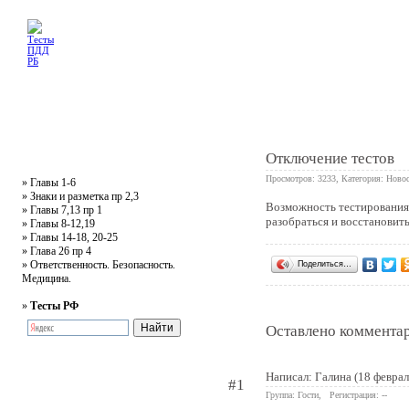
Главная
Тесты
Текст ПДД
Литература
Обучающее видео
Жалобная
Отключение тестов
Просмотров: 3233, Категория:
Новос
»
Главы 1-6
»
Знаки и разметка пр 2,3
Возможность тестирования
»
Главы 7,13 пр 1
6
разобраться и восстановит
»
Главы 8-12,19
»
Главы 14-18, 20-25
»
Глава 26 пр 4
»
Ответственность. Безопасность.
Поделиться…
Медицина.
»
Тесты РФ
Оставлено комментар
Написал: Галина (18 феврал
#1
Группа: Гости, Регистрация: --