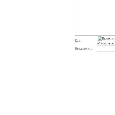
Код:
обновить, е
Введите код
pddby.net
© 2010 - 2011
Онлайн тесты по правилам дорожного движения Республики Беларусь
Условия использования
Реклама на сайте