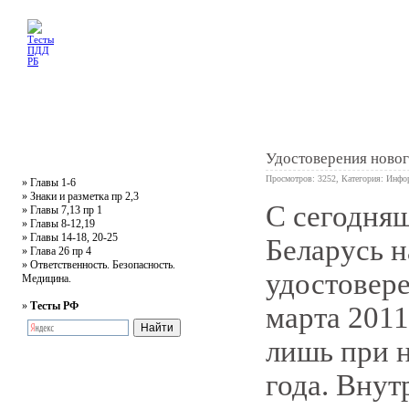
Главная
Тесты
Текст ПДД
Литература
Обучающее видео
Жалобная
Удостоверения новог
Просмотров: 3252, Категория:
Инфо
»
Главы 1-6
»
Знаки и разметка пр 2,3
С сегодняш
»
Главы 7,13 пр 1
2
»
Главы 8-12,19
»
Главы 14-18, 20-25
Беларусь н
»
Глава 26 пр 4
»
Ответственность. Безопасность.
удостовере
Медицина.
»
Тесты РФ
марта 2011
лишь при 
года. Внут