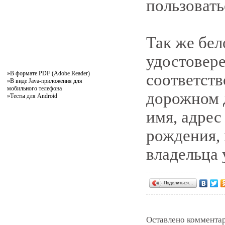
пользовать
Так же бел
удостовере
»
В формате PDF (Adobe Reader)
соответст
»
В виде Java-приложения для
мобильного телефона
дорожном д
»
Тесты для Android
имя, адрес
рождения, 
владельца 
Поделиться…
Оставлено комментар