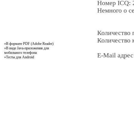
Номер ICQ:
Немного о се
Количество
Количество 
»
В формате PDF (Adobe Reader)
»
В виде Java-приложения для
мобильного телефона
E-Mail адрес
»
Тесты для Android
pddby.net
© 2010 - 2011
Онлайн тесты по правилам дорожного движения Республики Беларусь
Условия использования
Реклама на сайте