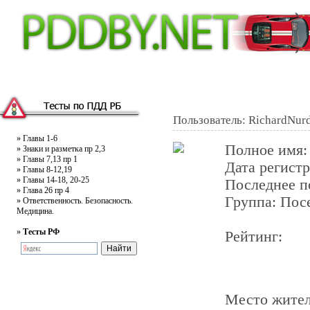
Главная
Тесты
Текст ПДД
Литература
Обучающее видео
Жалобная
Пользователь: RichardNur
»
Главы 1-6
Полное имя
»
Знаки и разметка пр 2,3
»
Главы 7,13 пр 1
Дата регист
»
Главы 8-12,19
»
Главы 14-18, 20-25
Последнее 
»
Глава 26 пр 4
Группа: Пос
»
Ответственность. Безопасность.
Медицина.
»
Тесты РФ
Рейтинг:
Место жител