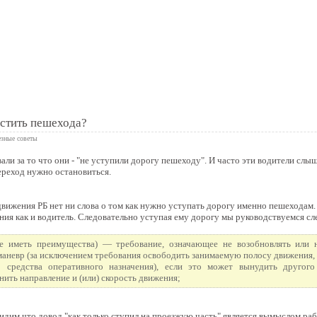
 книга
стить пешехода?
зные советы
ли за то что они - "не уступили дорогу пешеходу". И часто эти водители слыш
реход нужно остановиться.
вижения РБ нет ни слова о том как нужно уступать дорогу именно пешеходам. 
ия как и водитель. Следовательно уступая ему дорогу мы руководствуемся с
(не иметь преимущества) — требование, означающее не возобновлять или
маневр (за исключением требования освободить занимаемую полосу движения,
о средства оперативного назначения), если это может вынудить другого
ить направление и (или) скорость движения;
видим что довод "как только ступил на проезжую часть" является вымыслом раб