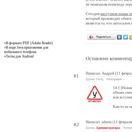
не помешали пешеходу пере
Сегодня
наступила новая э
который производит обмен 
является то, что автосало
Поделиться…
»
В формате PDF (Adobe Reader)
»
В виде Java-приложения для
мобильного телефона
»
Тесты для Android
Оставлено комментар
Написал: Андрей (11 февра
#1
Группа: Гости, Регистрация: --
14.1 (Нова
обязан сни
или вступи
Как-то не 
Написал:
admin
(11 февраля
#2
Группа:
Администраторы
, Регист