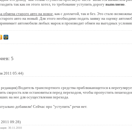
ходить так как он этого хотел, то требование уступить дорогу
выполнено
.
ра обмена старого авто на новое
, как с доплатой, так и без. Это стало возможн
старого авто на новый. Для этого необходимо подать заявку на оценку авто
н принимает автомобили любых марок и производит обмен на выгодных условия
иев: 5
ля 2011 05:44)
я редакция) Водитель транспортного средства приближающегося к нерегулир
зить скорость или остановиться перед переходом, чтобы пропустить пешеход
вших на нее для осуществления перехода.
актуально добавили! Сейчас про "уступить" речи нет.
 2011 09:28)
рация: 30.11.2010