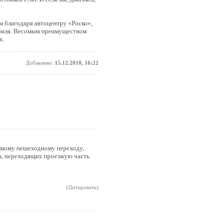
ым благодаря автоцентру «Роско»,
мобиля. Весомым преимуществом
х.
Добавлено:
15.12.2010, 16:22
уемому пешеходному переходу,
ов, переходящих проезжую часть
(Цитировать)