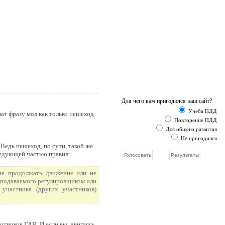
Для чего вам пригодился наш сайт?
Учеба ПДД
ат фразу мол как только пешеход
Повторение ПДД
Для общего развития
Не пригодился
Ведь пешеход, по сути, такой же
ледующей частью правил:
 не продолжать движение или не
 подаваемого регулировщиком или
 участника (других участников)
отников ГАИ. И если вы, двигаясь,