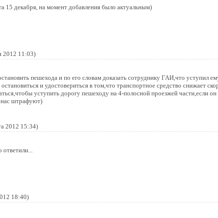
ата 15 декабря, на момент добавления было актуальным)
я 2012 11:03)
становить пешехода и по его словам доказать сотруднику ГАИ,что уступил ем
 остановиться и удостовериться в том,что транспортное средство снижает ск
аться,чтобы уступить дорогу пешеходу на 4-полосной проезжей части,если о
 нас штрафуют)
та 2012 15:34)
 ответили...
2012 18:40)