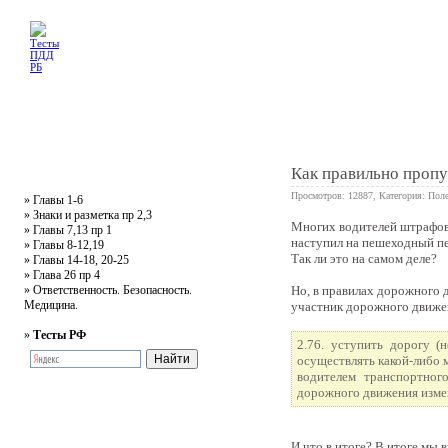
Главная
Тесты
Текст ПДД
Литература
Обучающее видео
Жалобная
Как правильно пропу
Просмотров: 12887, Категория:
Поле
»
Главы 1-6
»
Знаки и разметка пр 2,3
Многих водителей штрафова
»
Главы 7,13 пр 1
5
наступил на пешеходный пе
»
Главы 8-12,19
Так ли это на самом деле?
»
Главы 14-18, 20-25
»
Глава 26 пр 4
»
Ответственность. Безопасность.
Но, в правилах дорожного д
Медицина.
участник дорожного движен
»
Тесты РФ
2.76. уступить дорогу 
осуществлять какой-либо 
водителем транспортног
дорожного движения измен
И что в итоге? В итоге мы 