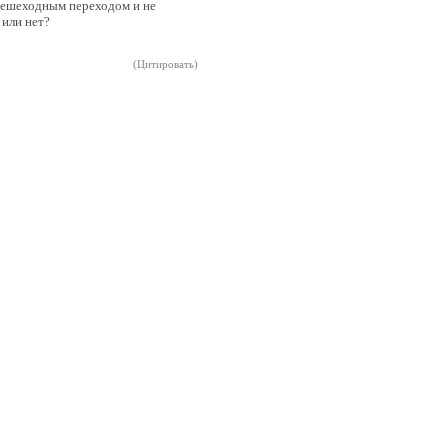
 пешеходным переходом и не
 или нет?
(Цитировать)