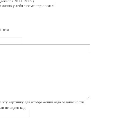
 декабря 2011 19:09)
 я лично у тебя экзамен принимал!
ария
сли не виден код