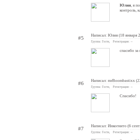
Юлия
, я 
контроль, к
Написал: Юлия (18 января 
#5
Группа: Гости, Регистрация: --
спасибо за
Написал: mrBoombastixx (2
#6
Группа: Гости, Регистрация: --
Спасибо!
Написал: Инкогнито (6 сент
#7
Группа: Гости, Регистрация: --