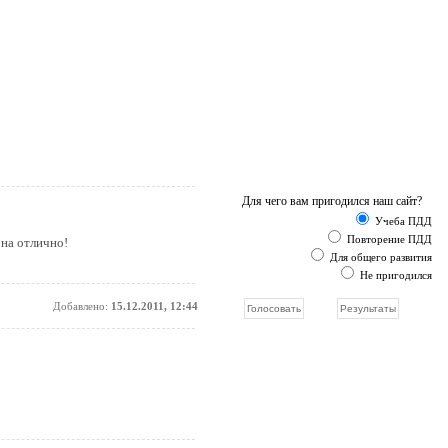
Для чего вам пригодился наш сайт?
Учеба ПДД
Повторение ПДД
 на отлично!
Для общего развития
Не пригодился
Добавлено:
15.12.2011, 12:44