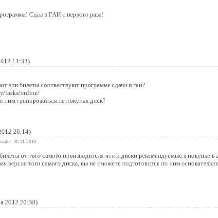
рограмма! Сдал в ГАИ с первого раза!
2012 11:33)
вот эти билеты соотвествуют программе сдачи в гаи?
y/tasks/online/
о ним тренироваться не покупая диск?
2012 20:14)
рация: 30.11.2010
и билеты от того самого производителя чти и диски рекомендуемые к покупке в 
ная версия того самого диска, вы не сможете подготовится по ним основательно
я 2012 20:38)