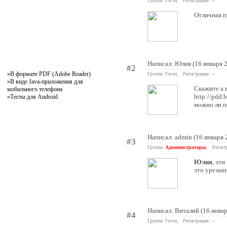
Группа: Гости, Регистрация: --
Отличная п
Написал: Юлия (16 января 
#2
»
В формате PDF (Adobe Reader)
Группа: Гости, Регистрация: --
»
В виде Java-приложения для
Скажите а 
мобильного телефона
http://pdd.b
»
Тесты для Android
можно ли п
Написал:
admin
(16 января 
#3
Группа:
Администраторы
, Регист
Юлия
, эт
это урезан
Написал: Виталий (16 январ
#4
Группа: Гости, Регистрация: --