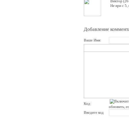
Виктор (26
Не ври с 5,
Добавление коммент
Ваше Имя:
Код:
обновить, е
Введите код