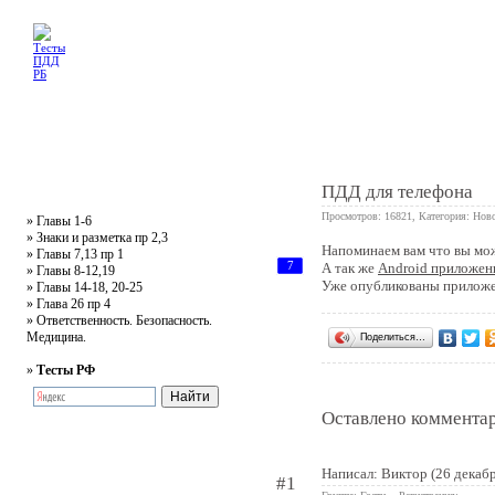
Главная
Тесты
Текст ПДД
Литература
Обучающее видео
Жалобная
ПДД для телефона
Просмотров: 16821, Категория:
Ново
»
Главы 1-6
»
Знаки и разметка пр 2,3
Напоминаем вам что вы мо
»
Главы 7,13 пр 1
7
А так же
Android приложен
»
Главы 8-12,19
Уже опубликованы приложен
»
Главы 14-18, 20-25
»
Глава 26 пр 4
»
Ответственность. Безопасность.
Медицина.
Поделиться…
»
Тесты РФ
Оставлено комментар
Написал: Виктор (26 декабр
#1