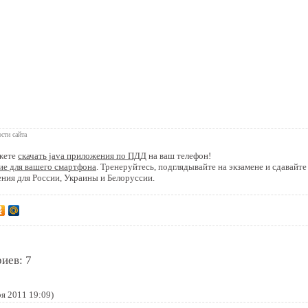
 книга
сти сайта
жете
скачать java приложения по ПДД
на ваш телефон!
ие для вашего смартфона
. Тренеруйтесь, подглядывайте на экзамене и сдавайте
ия для России, Украины и Белоруссии.
иев: 7
я 2011 19:09)