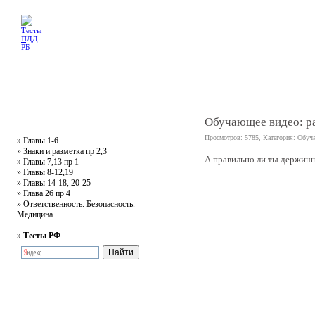
Главная
Тесты
Текст ПДД
Литература
Обучающее видео
Жалобная
Обучающее видео: р
Просмотров: 5785, Категория:
Обуч
»
Главы 1-6
»
Знаки и разметка пр 2,3
А правильно ли ты держишь
»
Главы 7,13 пр 1
1
»
Главы 8-12,19
»
Главы 14-18, 20-25
»
Глава 26 пр 4
»
Ответственность. Безопасность.
Медицина.
»
Тесты РФ