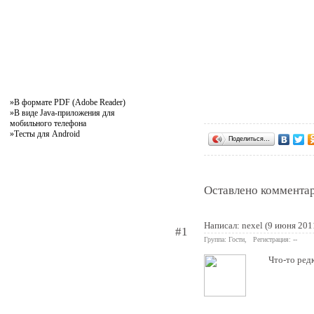
»
В формате PDF (Adobe Reader)
»
В виде Java-приложения для
мобильного телефона
»
Тесты для Android
Поделиться…
Оставлено комментар
Написал: nexel (9 июня 201
#1
Группа: Гости, Регистрация: --
Что-то редк