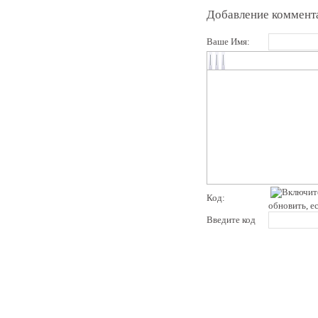
Добавление коммент
Ваше Имя:
Код:
обновить, е
Введите код
pddby.net
© 2010 - 2011
Онлайн тесты по правилам дорожного движения Республики Беларусь