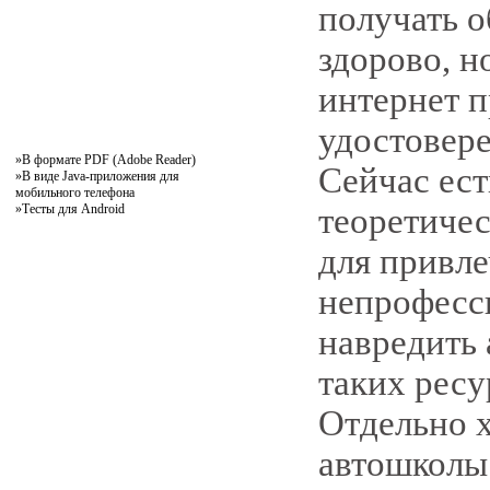
получать о
здорово, н
интернет п
удостовере
»
В формате PDF (Adobe Reader)
Сейчас ест
»
В виде Java-приложения для
мобильного телефона
»
Тесты для Android
теоретичес
для привле
непрофесси
навредить 
таких ресу
Отдельно х
автошколы 