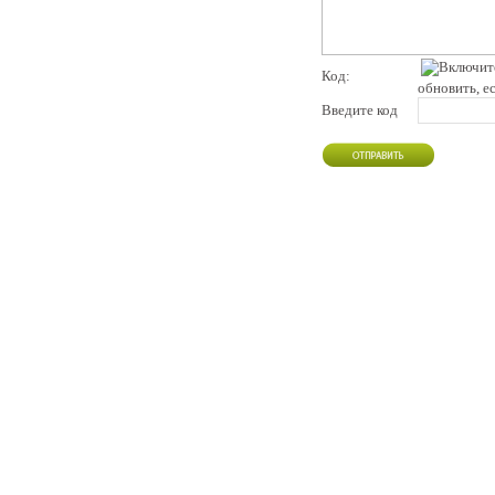
Код:
обновить, е
Введите код
pddby.net
© 2010 - 2011
Онлайн тесты по правилам дорожного движения Республики Беларусь
Условия использования
Реклама на сайте