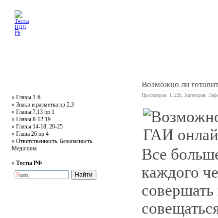
Главная
Тесты
Текст ПДД
Литература
Обучающее видео
Жалобная
Возможно ли готовит
Просмотров: 11228, Категория:
Инф
»
Главы 1-6
»
Знаки и разметка пр 2,3
»
Главы 7,13 пр 1
1
»
Главы 8-12,19
»
Главы 14-18, 20-25
»
Глава 26 пр 4
»
Ответственность. Безопасность.
Медицина.
Все больше
»
Тесты РФ
каждого че
совершать 
совещаться