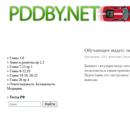
Главная
Тесты
Текст ПДД
Литература
Обучающее видео
Жалобная
Обучающее видео: п
Просмотров: 5215, Категория:
Обуч
»
Главы 1-6
»
Знаки и разметка пр 2,3
Бывают ситуации когда зат
»
Главы 7,13 пр 1
0
пользоваться таким приемом
»
Главы 8-12,19
Переставка это экстренное 
»
Главы 14-18, 20-25
выводы.
»
Глава 26 пр 4
»
Ответственность. Безопасность.
Медицина.
»
Тесты РФ