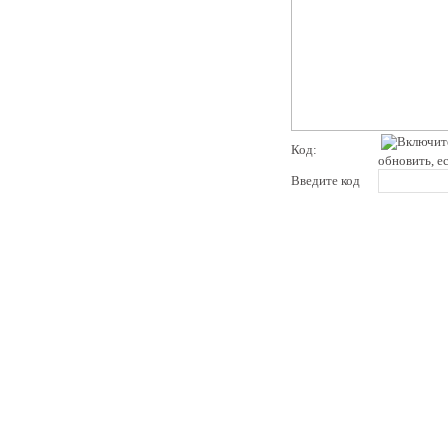
Код:
обновить, е
Введите код
pddby.net
© 2010 - 2011
Онлайн тесты по правилам дорожного движения Республики Беларусь
Условия использования
Реклама на сайте