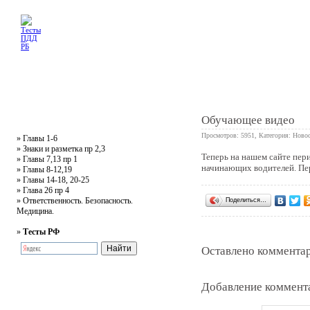
Главная
Тесты
Текст ПДД
Литература
Обучающее видео
Жалобная
Обучающее видео
Просмотров: 5951, Категория:
Новос
»
Главы 1-6
»
Знаки и разметка пр 2,3
Теперь на нашем сайте пер
»
Главы 7,13 пр 1
0
начинающих водителей. Пер
»
Главы 8-12,19
»
Главы 14-18, 20-25
»
Глава 26 пр 4
»
Ответственность. Безопасность.
Поделиться…
Медицина.
»
Тесты РФ
Оставлено комментар
Добавление коммент