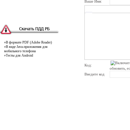
Ваше Имя:
»
В формате PDF (Adobe Reader)
»
В виде Java-приложения для
мобильного телефона
»
Тесты для Android
Код:
обновить, е
Введите код
pddby.net
© 2010 - 2011
Онлайн тесты по правилам дорожного движения Республики Беларусь
Условия использования
Реклама на сайте