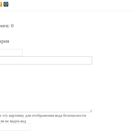
иев: 0
ария
сли не виден код