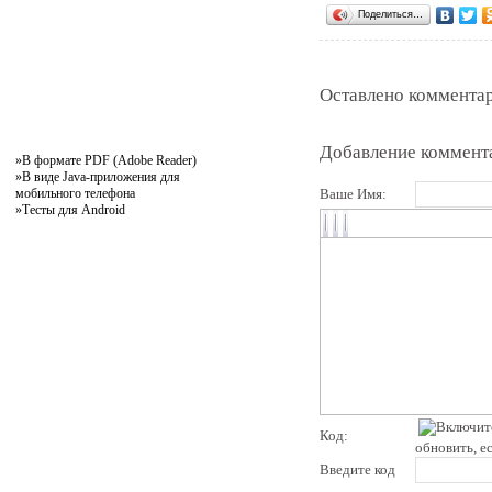
Поделиться…
Оставлено комментар
Добавление коммент
»
В формате PDF (Adobe Reader)
»
В виде Java-приложения для
мобильного телефона
Ваше Имя:
»
Тесты для Android
Код:
обновить, е
Введите код