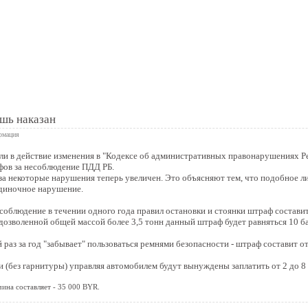
 книга
шь наказан
рмация
или в действие изменения в "Кодексе об административных правонарушениях Р
фов за несоблюдение ПДД РБ.
 за некоторые нарушения теперь увеличен. Это объясняют тем, что подобное 
одиночное нарушение.
соблюдение в течении одного года правил остановки и стоянки штраф составит
 дозволенной общей массой более 3,5 тонн данный штраф будет равняться 10 б
 раз за год "забывает" пользоваться ремнями безопасности - штраф составит от
 (без гарнитуры) управляя автомобилем будут вынуждены заплатить от 2 до 8
ина составляет - 35 000 BYR.