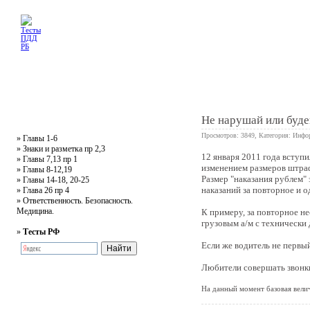
Главная
Тесты
Текст ПДД
Литература
Обучающее видео
Жалобная
Не нарушай или буде
Просмотров: 3849, Категория:
Инфо
»
Главы 1-6
»
Знаки и разметка пр 2,3
12 января 2011 года вступ
»
Главы 7,13 пр 1
0
изменением размеров штра
»
Главы 8-12,19
Размер "наказания рублем"
»
Главы 14-18, 20-25
наказаний за повторное и 
»
Глава 26 пр 4
»
Ответственность. Безопасность.
Медицина.
К примеру, за повторное не
грузовым а/м с технически
»
Тесты РФ
Если же водитель не первый
Любители совершать звонки
На данный момент базовая велич