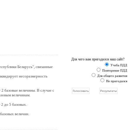
Для чего вам пригодился наш сайт?
Учеба ПДД
еспублики Беларусь", связанные
Повторение ПДД
ликвидирует несоразмерность
Для общего развития
Не пригодился
 2 базовые величины. В случае с
азовым величинам.
 2 до 5 базовых.
 базовых величин.