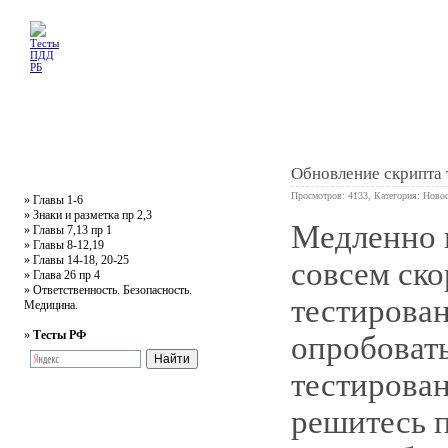
Главная
Тесты
Текст ПДД
Литература
Обучающее видео
Жалобная
Обновление скрипта 
Просмотров: 4133, Категория:
Новос
»
Главы 1-6
»
Знаки и разметка пр 2,3
Медленно н
»
Главы 7,13 пр 1
0
»
Главы 8-12,19
»
Главы 14-18, 20-25
совсем ско
»
Глава 26 пр 4
»
Ответственность. Безопасность.
тестирован
Медицина.
»
Тесты РФ
опробоват
тестирован
решитесь 