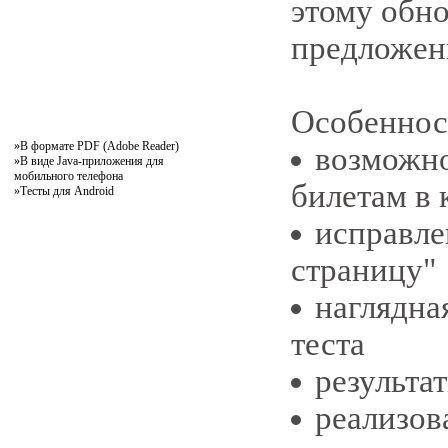
этому обно
предложени
Особеннос
»
В формате PDF (Adobe Reader)
возможно
»
В виде Java-приложения для
мобильного телефона
билетам в 
»
Тесты для Android
исправле
страницу"
наглядна
теста
результа
реализов