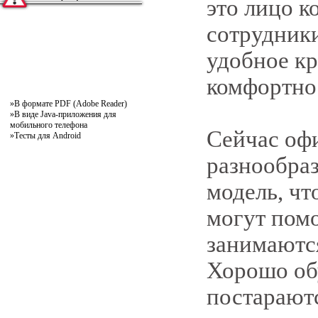
это лицо к
сотрудники
удобное кр
комфортно
»
В формате PDF (Adobe Reader)
»
В виде Java-приложения для
мобильного телефона
Сейчас оф
»
Тесты для Android
разнообра
модель, чт
могут пом
занимаютс
Хорошо об
постараютс