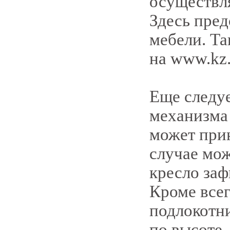
осуществл
Здесь пре
мебели. Т
на www.kz.a
Еще следуе
механизма 
может прин
случае мож
кресло заф
Кроме всег
подлокотни
по высоте.