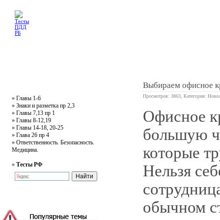
Главная
Тесты
Текст ПДД
Литература
Обучающее видео
Жалобная
Выбираем офисное к
Просмотров: 3863, Категория:
Новос
»
Главы 1-6
»
Знаки и разметка пр 2,3
Офисное кр
»
Главы 7,13 пр 1
0
»
Главы 8-12,19
»
Главы 14-18, 20-25
большую ч
»
Глава 26 пр 4
»
Ответственность. Безопасность.
которые тр
Медицина.
»
Тесты РФ
Нельзя себ
сотрудниц
обычном ст