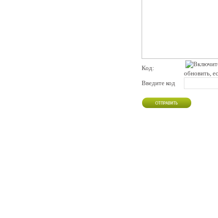
Код:
обновить, е
Введите код
pddby.net
© 2010 - 2011
Онлайн тесты по правилам дорожного движения Республики Беларусь
Условия использования
Реклама на сайте