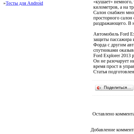
«кушает» немного, 
»
Тесты для Android
километров, а на тр
Салон снабжен мно
просторного салон 
раздражающего. В н
Автомобиль Ford E
защиты пассажира 
Форда с другим авт
спутниками оказыва
Ford Explorer 2013
Он не разочарует н
время прост в упра
Статья подготовлен
Поделиться…
Оставлено коммента
Добавление коммент