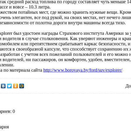
так средний расход топлива по городу составляет чуть меньше 
ассе и вовсе – 10.3 литра.
жеством потайных мест, где можно хранить нужные вещи. Кроме
очень элегантен, все под рукой, на своих местах, нет нечего ли
езависимости от полотна дороги внутри машины всегда тихо.
xplorer был удостоен награды Страхового института Америки з
и водителя в случае столкновения. Как уверяют инженеры и кра
омобилем или препятствием срабатывает каркас безопасности, и
ются в своеобразной капсуле, что способствует сохранению их 
 разработан с учетом всех пожеланий пользователей и его можно
и водителей, ни пассажиров, он комфортен, удобен, вместителен,
влении.
а по материала сайта
http://www.borovaya.by/ford/suv/explorer/
До
риев: 0
ария