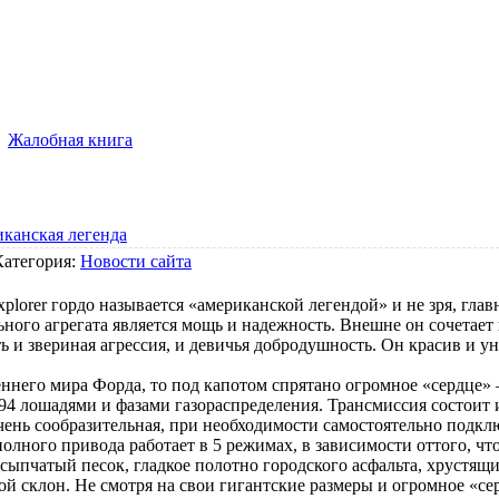
Жалобная книга
риканская легенда
Категория:
Новости сайта
plorer гордо называется «американской легендой» и не зря, гла
ного агрегата является мощь и надежность. Внешне он сочетает 
ть и звериная агрессия, и девичья добродушность. Он красив и у
реннего мира Форда, то под капотом спрятано огромное «сердце
 294 лошадями и фазами газораспределения. Трансмиссия состоит 
чень сообразительная, при необходимости самостоятельно подк
олного привода работает в 5 режимах, в зависимости оттого, что
ассыпчатый песок, гладкое полотно городского асфальта, хрустящи
ой склон. Не смотря на свои гигантские размеры и огромное «с