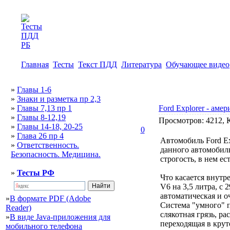
Главная
Тесты
Текст ПДД
Литература
Обучающее видео
»
Главы 1-6
»
Знаки и разметка пр 2,3
»
Главы 7,13 пр 1
Ford Explorer - аме
»
Главы 8-12,19
Просмотров: 4212, 
»
Главы 14-18, 20-25
0
»
Глава 26 пр 4
Автомобиль Ford Ex
»
Ответственность.
данного автомобиль
Безопасность. Медицина.
строгость, в нем ес
»
Тесты РФ
Что касается внут
V6 на 3,5 литра, с
автоматическая и о
»
В формате PDF (Adobe
Система "умного" п
Reader)
слякотная грязь, р
»
В виде Java-приложения для
переходящая в крут
мобильного телефона