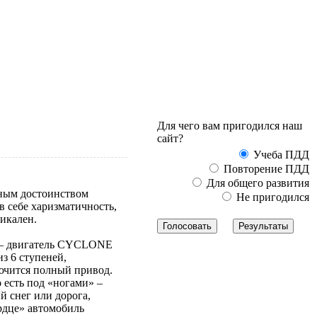
Для чего вам пригодился наш
сайт?
Учеба ПДД
Повторение ПДД
Для общего развития
вным достоинством
Не пригодился
в себе харизматичность,
никален.
» – двигатель CYCLONE
из 6 ступеней,
лючится полный привод.
 есть под «ногами» –
й снег или дорога,
ердце» автомобиль