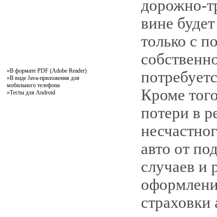
дорожно-т
вине буде
только с п
собственно
»
В формате PDF (Adobe Reader)
потребуетс
»
В виде Java-приложения для
мобильного телефона
Кроме тог
»
Тесты для Android
потери в р
несчастног
авто от п
случаев и
оформлени
страховки 