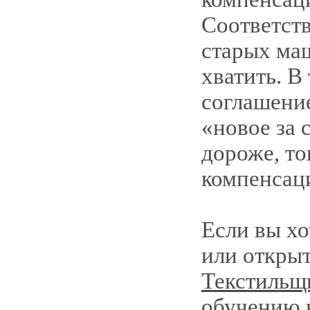
Соответст
старых ма
хватить. В
соглашение
«новое за 
дороже, то
компенсац
Если вы хо
или откры
Текстильщ
обучению 