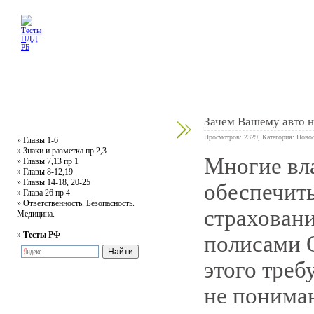
Главная
Тесты
Текст ПДД
Литература
Обучающее видео
Жалобная
Зачем Вашему авто 
Просмотров: 2329, Категория:
Новос
»
Главы 1-6
»
Знаки и разметка пр 2,3
Многие вл
»
Главы 7,13 пр 1
0
»
Главы 8-12,19
»
Главы 14-18, 20-25
обеспечит
»
Глава 26 пр 4
»
Ответственность. Безопасность.
страховани
Медицина.
»
Тесты РФ
полисами О
этого треб
не понимаю