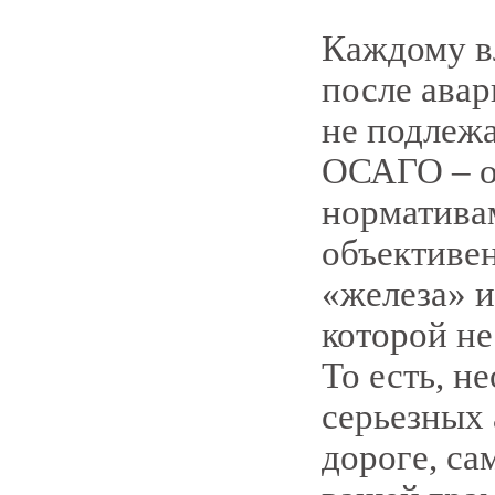
Каждому вл
после авар
не подлеж
ОСАГО – о
норматива
объективен
«железа» 
которой не
То есть, н
серьезных 
дороге, са