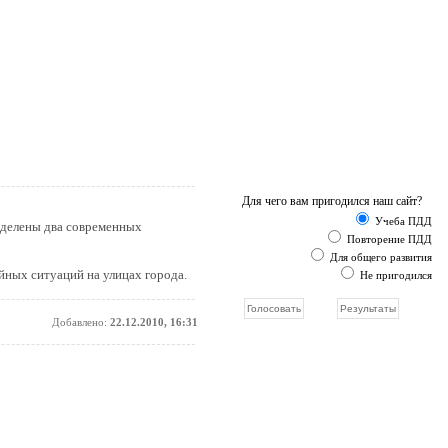
Для чего вам пригодился наш сайт?
Учеба ПДД
ыделены два современных
Повторение ПДД
Для общего развития
йных ситуаций на улицах города.
Не пригодился
Добавлено:
22.12.2010, 16:31