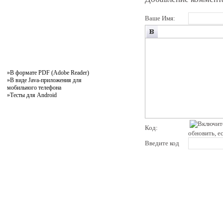
Ваше Имя:
»
В формате PDF (Adobe Reader)
»
В виде Java-приложения для
мобильного телефона
»
Тесты для Android
Код:
обновить, е
Введите код
pddby.net
© 2010 - 2011
Онлайн тесты по правилам дорожного движения Республики Беларусь
Условия использования
Реклама на сайте