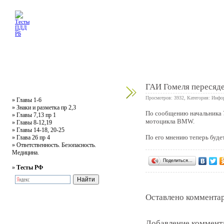
Главная
Тесты
Текст ПДД
Литература
Обучающее видео
Жалобная
ГАИ Гомеля пересяд
Просмотров: 3932, Категория:
Инфо
»
Главы 1-6
»
Знаки и разметка пр 2,3
По сообщению начальника 
»
Главы 7,13 пр 1
0
мотоцикла BMW.
»
Главы 8-12,19
»
Главы 14-18, 20-25
По его мнению теперь буде
»
Глава 26 пр 4
»
Ответственность. Безопасность.
Медицина.
Поделиться…
»
Тесты РФ
Оставлено комментар
Добавление коммент