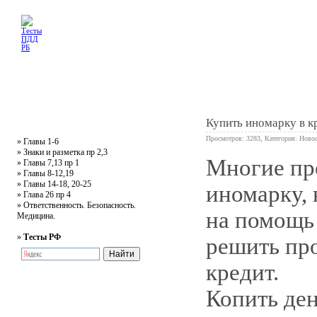
Главная
Тесты
Текст ПДД
Литература
Обучающее видео
Жалобная
Купить иномарку в к
Просмотров: 3283, Категория:
Новос
»
Главы 1-6
»
Знаки и разметка пр 2,3
Многие пр
»
Главы 7,13 пр 1
0
»
Главы 8-12,19
»
Главы 14-18, 20-25
иномарку, 
»
Глава 26 пр 4
»
Ответственность. Безопасность.
на помощь
Медицина.
»
Тесты РФ
решить пр
кредит.
Копить ден