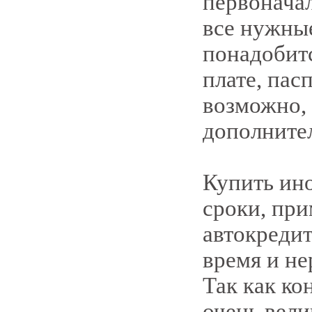
первоначал
все нужны
понадобитс
плате, пас
возможно, 
дополните
Купить ино
сроки, при
автокредит
время и не
Так как ко
очень вели