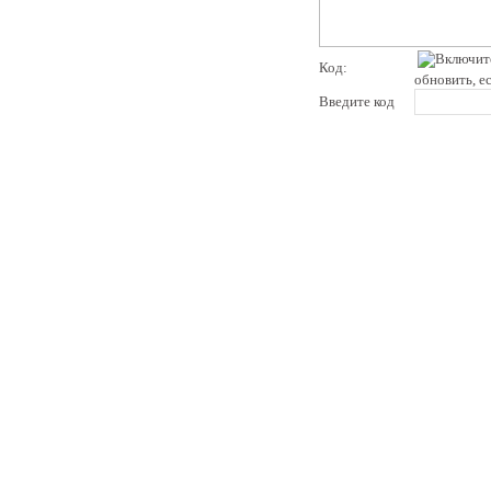
Код:
обновить, е
Введите код
pddby.net
© 2010 - 2011
Онлайн тесты по правилам дорожного движения Республики Беларусь
Условия использования
Реклама на сайте