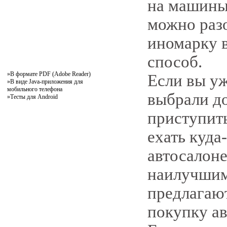
на машины 
можно разо
иномарку в
способ.
»
В формате PDF (Adobe Reader)
Если вы уж
»
В виде Java-приложения для
мобильного телефона
выбрали до
»
Тесты для Android
приступить
ехать куда
автосалоне
наилучшим
предлагают
покупку ав