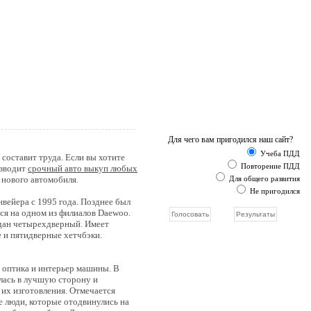
Для чего вам пригодился наш сайт?
Учеба ПДД
составит труда. Если вы хотите
Повторение ПДД
изводит
срочный авто выкуп любых
 нового автомобиля.
Для общего развития
Не пригодился
нвейера с 1995 года. Позднее был
ся на одном из филиалов Daewoo.
едан четырехдверный. Имеет
 и пятидверные хетчбэки.
, оптика и интерьер машины. В
ялась в лучшую сторону и
 их изготовления. Отмечается
е люди, которые отодвинулись на