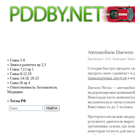
Главная
Тесты
Текст ПДД
Литература
Обучающее видео
Жалобная
Автомобиль Daewoo 
Просмотров: 2547, Категория:
Новос
»
Главы 1-6
»
Знаки и разметка пр 2,3
Сегодня быстро продать св
»
Главы 7,13 пр 1
0
продать свою «девятку» и 
»
Главы 8-12,19
транспортных средств
в ко
»
Главы 14-18, 20-25
»
Глава 26 пр 4
»
Ответственность. Безопасность.
Daewoo Nexia — автомобиль
Медицина.
модернизирован компанией 
Некоторая часть комплекту
»
Тесты РФ
механическую пятиступенч
Вместимость до 5 человек.
Претерпел несколько модерн
результате двигатель выро
эргономика салона, где поя
некоторая теснота для пас