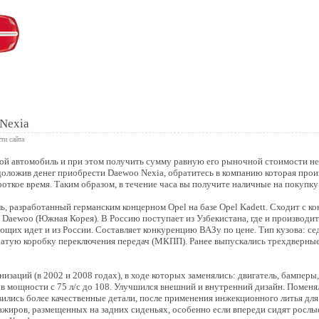
 книга
Nexia
ти сайта
ой автомобиль и при этом получить сумму равную его рыночной стоимости не 
доложив денег приобрести Daewoo Nexia, обратитесь в компанию которая про
роткое время. Таким образом, в течение часа вы получите наличные на покупку
, разработанный германским концерном Opel на базе Opel Kadett. Сходит с ко
Daewoo (Южная Корея). В Россию поступает из Узбекистана, где и производит
ющих идет и из России. Составляет конкуренцию ВАЗу по цене. Тип кузова: с
атую коробку переключения передач (МКПП). Ранее выпускались трехдверные
изаций (в 2002 и 2008 годах), в ходе которых заменялись: двигатель, бамперы
с в мощности с 75 л/с до 108. Улучшился внешний и внутренний дизайн. Помен
вились более качественные детали, после применения инжекционного литья для
сажиров, размещенных на задних сиденьях, особенно если впереди сидят рослы