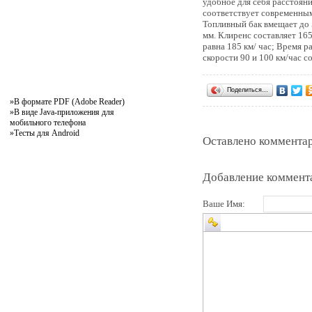
удобное для себя расстоян
соответствует современным
Топливный бак вмещает до 
мм. Клиренс составляет 16
равна 185 км/ час; Время р
скорости 90 и 100 км/час с
Поделиться…
»
В формате PDF (Adobe Reader)
»
В виде Java-приложения для
мобильного телефона
»
Тесты для Android
Оставлено комментар
Добавление коммент
Ваше Имя: