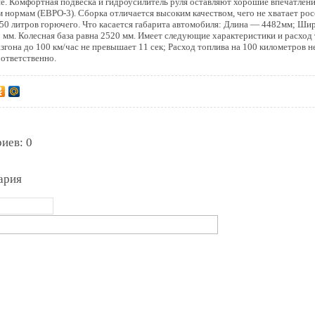
ие. Комфортная подвеска и гидроусилитель руля оставляют хорошие впечатлени
 нормам (ЕВРО-3). Сборка отличается высоким качеством, чего не хватает ро
50 литров горючего. Что касается габарита автомобиля: Длина — 4482мм; Ш
5 мм. Колесная база равна 2520 мм. Имеет следующие характеристики и расход
азгона до 100 км/час не превышает 11 сек; Расход топлива на 100 километров не
оответственно.
иев: 0
ария