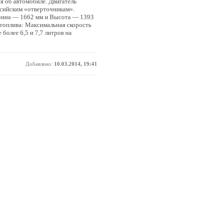
я об автомобиле. Двигатель
ссийским «отверточникам».
ирина — 1662 мм и Высота — 1393
 топлива: Максимальная скорость
 более 6,5 и 7,7 литров на
Добавлено:
10.03.2014, 19:41