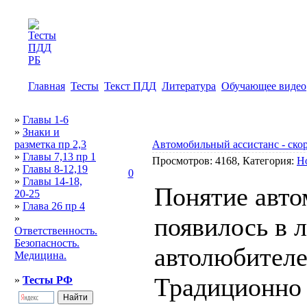
Главная
Тесты
Текст ПДД
Литература
Обучающее видео
»
Главы 1-6
»
Знаки и
разметка пр 2,3
Автомобильный ассистанс - ско
»
Главы 7,13 пр 1
Просмотров: 4168, Категория:
Н
»
Главы 8-12,19
0
»
Главы 14-18,
Понятие авто
20-25
»
Глава 26 пр 4
»
появилось в 
Ответственность.
Безопасность.
автолюбителе
Медицина.
Традиционно 
»
Тесты РФ