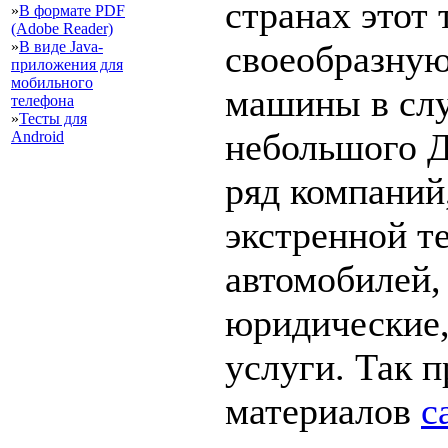
странах этот 
»
В формате PDF
(Adobe Reader)
»
В виде Java-
своеобразную
приложения для
мобильного
машины в слу
телефона
»
Тесты для
небольшого Д
Android
ряд компаний
экстренной т
автомобилей,
юридические,
услуги. Так 
материалов
с