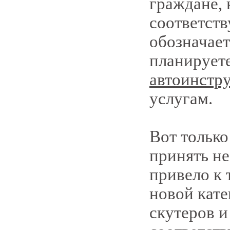
граждане, 
соответст
обозначает
планирует
автоинстр
услугам.
Вот только
принять н
привело к 
новой кате
скутеров и