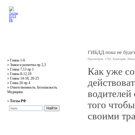
Главная
Тесты
Текст ПДД
Литература
Обучающее видео
Жалобная
ГИБДД пока не будет
Просмотров: 1792, Категория:
Новос
»
Главы 1-6
»
Знаки и разметка пр 2,3
Как уже со
»
Главы 7,13 пр 1
0
»
Главы 8-12,19
»
Главы 14-18, 20-25
действоват
»
Глава 26 пр 4
»
Ответственность. Безопасность.
водителей 
Медицина.
»
Тесты РФ
того чтобы
своими тр