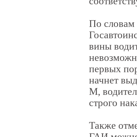
соответст
По словам 
Госавтоин
вины водит
невозможно
первых пор
начнет выд
М, водител
строго на
Также отме
ГАИ можно