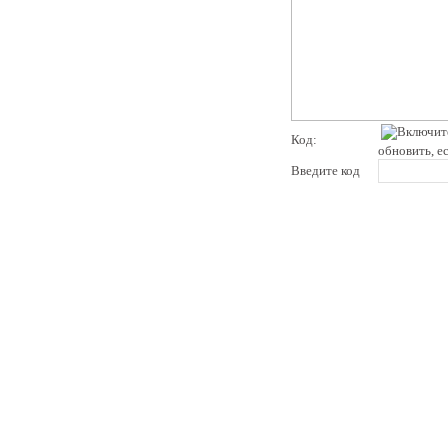
Код:
обновить, е
Введите код
pddby.net
© 2010 - 2011
Онлайн тесты по правилам дорожного движения Республики Беларусь
Условия использования
Реклама на сайте