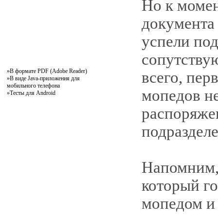
Но к момен
документа
успели по
сопутству
»
В формате PDF (Adobe Reader)
всего, пер
»
В виде Java-приложения для
мобильного телефона
мопедов н
»
Тесты для Android
распоряже
подраздел
Напомним, 
который го
мопедом и 