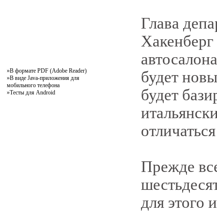
Глава депа
Хакенберг 
автосалона
»
В формате PDF (Adobe Reader)
будет новы
»
В виде Java-приложения для
мобильного телефона
будет бази
»
Тесты для Android
итальянски
отличаться
Прежде все
шестьдеся
для этого 