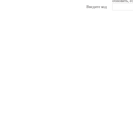
обновить, е
Введите код
pddby.net
© 2010 - 2011
Онлайн тесты по правилам дорожного движения Республики Беларусь
Условия использования
Реклама на сайте