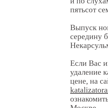
и по слуха
пятьсот се
Выпуск но
середину б
Некарсуль
Если Вас 
удаление к
цене, на с
katalizator
ознакомить
Москве.