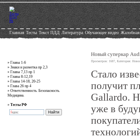
Главная
Тесты
Текст ПДД
Литература
Обучающее видео
Жалобная
Новый суперкар Audi
Просмотров: 1687, Категория:
Новос
»
Главы 1-6
»
Знаки и разметка пр 2,3
Стало изве
»
Главы 7,13 пр 1
0
»
Главы 8-12,19
»
Главы 14-18, 20-25
получит п
»
Глава 26 пр 4
»
Ответственность. Безопасность.
Gallardo. 
Медицина.
»
Тесты РФ
уже в буду
покупатели
технологий