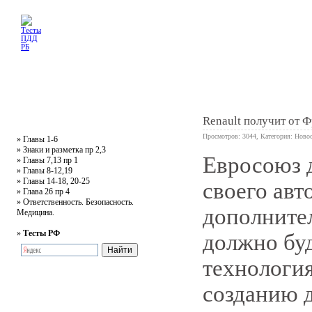
Главная
Тесты
Текст ПДД
Литература
Обучающее видео
Жалобная
Renault получит от 
Просмотров: 3044, Категория:
Новос
»
Главы 1-6
»
Знаки и разметка пр 2,3
Евросоюз 
»
Главы 7,13 пр 1
0
»
Главы 8-12,19
»
Главы 14-18, 20-25
своего авт
»
Глава 26 пр 4
»
Ответственность. Безопасность.
дополните
Медицина.
»
Тесты РФ
должно буд
технология
созданию 