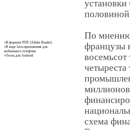
установки 
половиной
По мнению
»
В формате PDF (Adobe Reader)
французы 
»
В виде Java-приложения для
мобильного телефона
восемьсот 
»
Тесты для Android
четыреста 
промышлен
миллионов 
финансиро
националь
схема фин