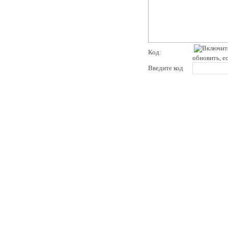
Код:
обновить, е
Введите код
pddby.net
© 2010 - 2011
Онлайн тесты по правилам дорожного движения Республики Беларусь
Условия использования
Реклама на сайте