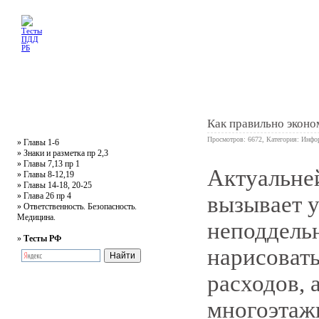
Главная
Тесты
Текст ПДД
Литература
Обучающее видео
Жалобная
Как правильно эконо
Просмотров: 6672, Категория:
Инфо
»
Главы 1-6
»
Знаки и разметка пр 2,3
»
Главы 7,13 пр 1
Актуальней
0
»
Главы 8-12,19
»
Главы 14-18, 20-25
»
Глава 26 пр 4
вызывает у
»
Ответственность. Безопасность.
Медицина.
неподдельн
»
Тесты РФ
нарисоват
расходов, 
многоэтаж