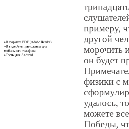
тринадцать
слушателей
примеру, ч
другой чел
»
В формате PDF (Adobe Reader)
»
В виде Java-приложения для
морочить и
мобильного телефона
»
Тесты для Android
он будет п
Примечател
физики с м
сформулиро
удалось, т
можете все
Победы, чт