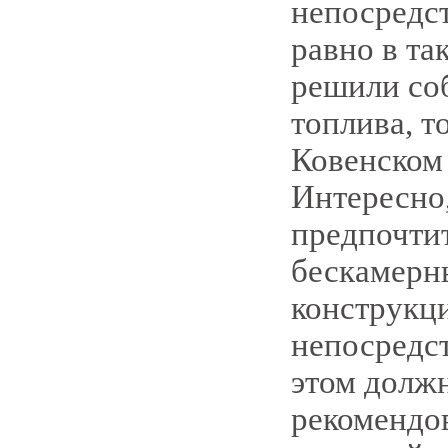
непосредст
равно в та
решили соб
топлива, т
Ковенском 
Интересно,
предпочтит
бескамерн
конструкци
непосредст
этом должн
рекомендо