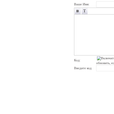
Ваше Имя:
Код:
обновить, е
Введите код
pddby.net
© 2010 - 2011
Онлайн тесты по правилам дорожного движения Республики Беларусь
Условия использования
Реклама на сайте