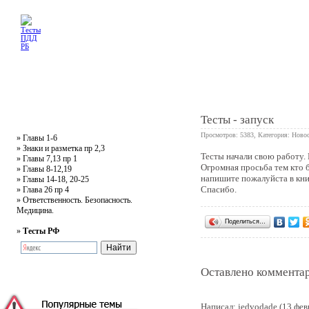
Главная
Тесты
Текст ПДД
Литература
Обучающее видео
Жалобная
Тесты - запуск
Просмотров: 5383, Категория:
Новос
»
Главы 1-6
»
Знаки и разметка пр 2,3
Тесты начали свою работу. Н
»
Главы 7,13 пр 1
1
Огромная просьба тем кто б
»
Главы 8-12,19
напишите пожалуйста в
кн
»
Главы 14-18, 20-25
Спасибо.
»
Глава 26 пр 4
»
Ответственность. Безопасность.
Медицина.
Поделиться…
»
Тесты РФ
Оставлено комментар
Написал: jedvodade (13 фев