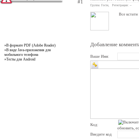
#1
Группа: Гости, Регистрация: --
Все кстати
Добавление коммент
»
В формате PDF (Adobe Reader)
»
В виде Java-приложения для
мобильного телефона
Ваше Имя:
»
Тесты для Android
Код:
обновить, е
Введите код