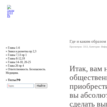
Главная
Тесты
Текст ПДД
Литература
Обучающее видео
Жалобная
Где и каким образом
Просмотров: 3313, Категория:
Инфо
»
Главы 1-6
»
Знаки и разметка пр 2,3
»
Главы 7,13 пр 1
0
»
Главы 8-12,19
»
Главы 14-18, 20-25
»
Глава 26 пр 4
Итак, вам 
»
Ответственность. Безопасность.
Медицина.
обществен
»
Тесты РФ
приобрести
вы абсолют
сделать в