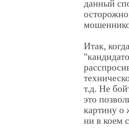
данный спо
осторожнос
мошенников
Итак, когд
"кандидато
расспросив
техническо
т.д. Не бо
это позвол
картину о 
ни в коем 