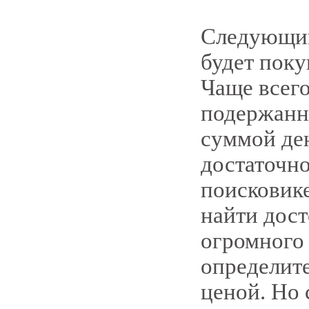
Следующим
будет поку
Чаще всег
подержанн
суммой ден
достаточно
поисковик
найти дос
огромного 
определите
ценой. Но 