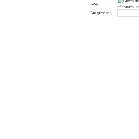
Код:
обновить, е
Введите код
pddby.net
© 2010 - 2011
Онлайн тесты по правилам дорожного движения Республики Беларусь
Условия использования
Реклама на сайте