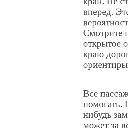
край. Не с
вперед. Эт
вероятност
Смотрите п
открытое о
краю дорог
ориентиры
Все пасса
помогать. 
нибудь зам
может за в