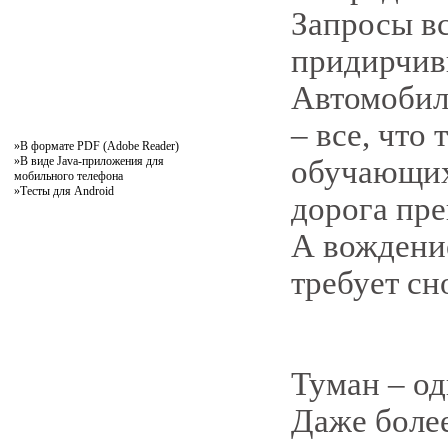
Запросы вс
придирчивы
Автомобил
– все, что
»
В формате PDF (Adobe Reader)
»
В виде Java-приложения для
обучающих
мобильного телефона
»
Тесты для Android
дорога пре
А вождени
требует сн
Туман – од
Даже более