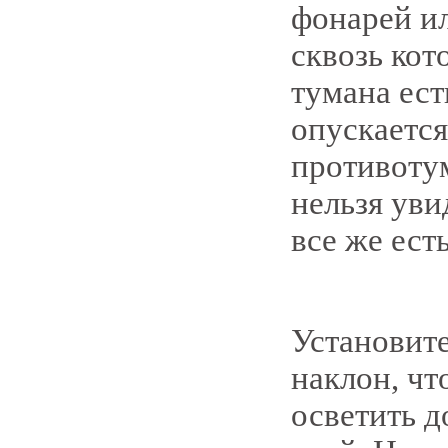
фонарей ил
сквозь кот
тумана ест
опускается
противоту
нельзя уви
все же есть
Установите
наклон, чт
осветить д