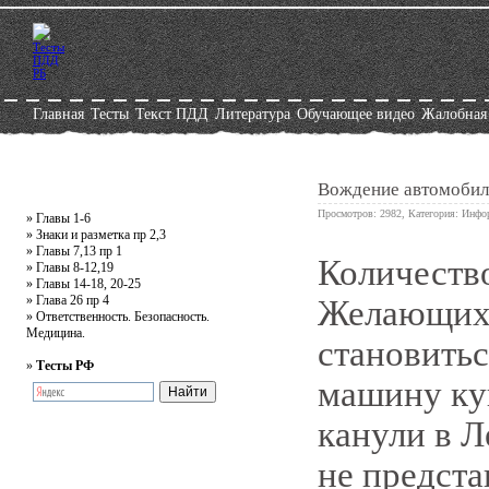
Главная
Тесты
Текст ПДД
Литература
Обучающее видео
Жалобная
Вождение автомобиля
Просмотров: 2982, Категория:
Инфо
»
Главы 1-6
»
Знаки и разметка пр 2,3
»
Главы 7,13 пр 1
Количество
0
»
Главы 8-12,19
»
Главы 14-18, 20-25
»
Глава 26 пр 4
Желающих 
»
Ответственность. Безопасность.
Медицина.
становитьс
»
Тесты РФ
машину ку
канули в Л
не предста