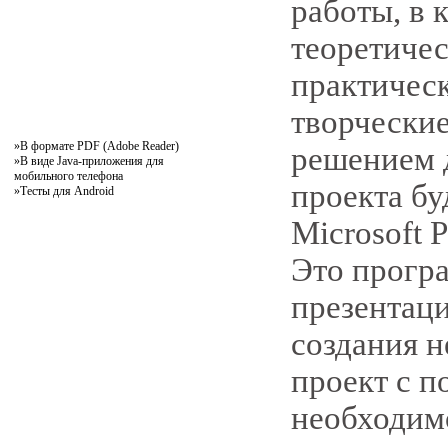
работы, в 
теоретичес
практичес
творчески
»
В формате PDF (Adobe Reader)
решением д
»
В виде Java-приложения для
мобильного телефона
проекта бу
»
Тесты для Android
Microsoft P
Это програ
презентаци
создания н
проект с п
необходимо