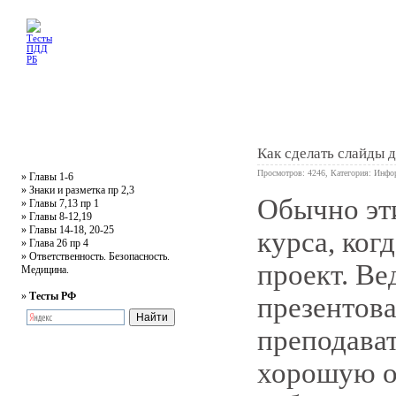
Главная
Тесты
Текст ПДД
Литература
Обучающее видео
Жалобная
Как сделать слайды 
Просмотров: 4246, Категория:
Инфо
»
Главы 1-6
»
Знаки и разметка пр 2,3
Обычно эт
»
Главы 7,13 пр 1
0
»
Главы 8-12,19
»
Главы 14-18, 20-25
курса, ког
»
Глава 26 пр 4
»
Ответственность. Безопасность.
проект. Ве
Медицина.
»
Тесты РФ
презентова
преподават
хорошую оц