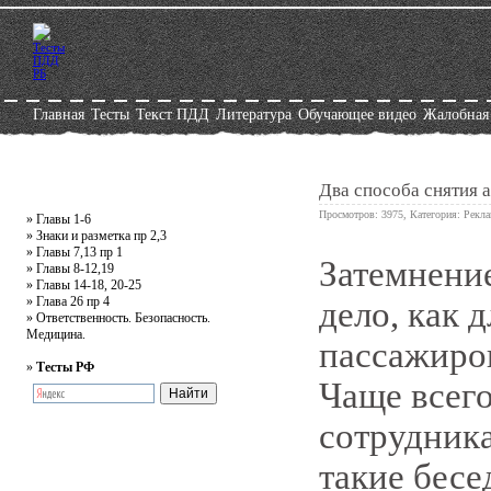
Главная
Тесты
Текст ПДД
Литература
Обучающее видео
Жалобная
Два способа снятия 
Просмотров: 3975, Категория:
Рекла
»
Главы 1-6
»
Знаки и разметка пр 2,3
»
Главы 7,13 пр 1
Затемнение
0
»
Главы 8-12,19
»
Главы 14-18, 20-25
»
Глава 26 пр 4
дело, как д
»
Ответственность. Безопасность.
Медицина.
пассажиров
»
Тесты РФ
Чаще всего
сотрудник
такие бесе