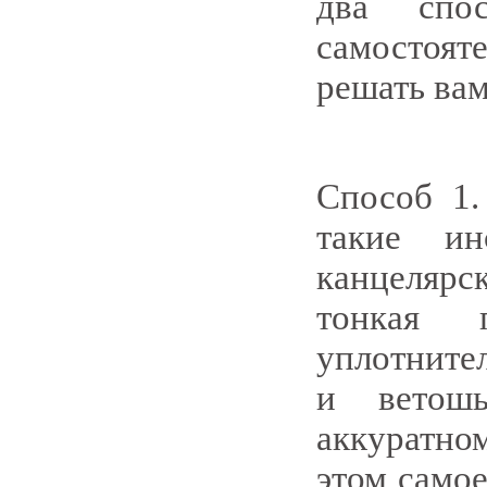
два спо
самостояте
решать вам
Способ 1.
такие ин
канцеляр
тонкая 
уплотнител
и ветош
аккуратно
этом самое