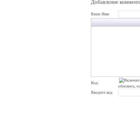
Добавление коммент
Ваше Имя:
Код:
обновить, е
Введите код
pddby.net
© 2010 - 2011
Онлайн тесты по правилам дорожного движения Республики Беларусь
Условия использования
Реклама на сайте