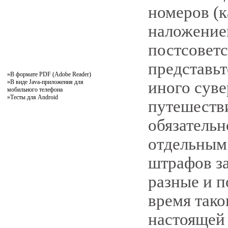
номеров (к
наложением
постсоветс
представьт
»
В формате PDF (Adobe Reader)
»
В виде Java-приложения для
иного суве
мобильного телефона
»
Тесты для Android
путешестви
обязатель
отдельным 
штрафов за
разные и 
время тако
настоящей 