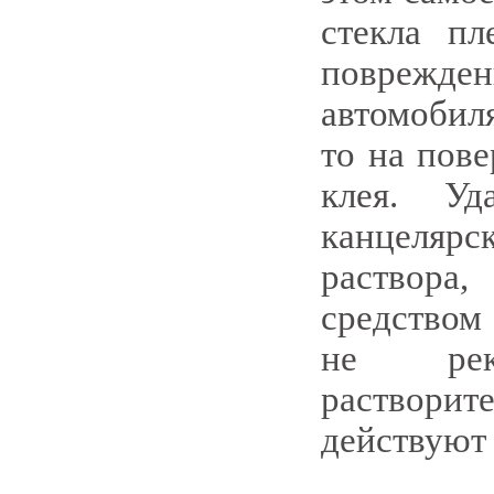
стекла пл
поврежд
автомобил
то на пове
клея. У
канцеляр
раствора,
средством 
не рек
раствор
действуют 