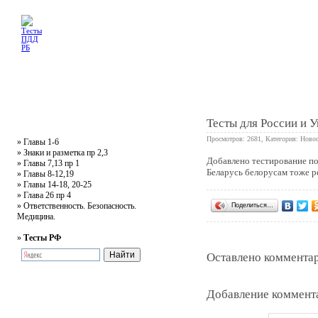
Главная
Тесты
Текст ПДД
Литература
Обучающее видео
Жалобная
Тесты для России и 
Просмотров: 2681, Категория:
Новос
»
Главы 1-6
»
Знаки и разметка пр 2,3
Добавлено
тестирование п
»
Главы 7,13 пр 1
0
Беларусь белорусам тоже р
»
Главы 8-12,19
»
Главы 14-18, 20-25
»
Глава 26 пр 4
»
Ответственность. Безопасность.
Поделиться…
Медицина.
»
Тесты РФ
Оставлено комментар
Добавление коммент