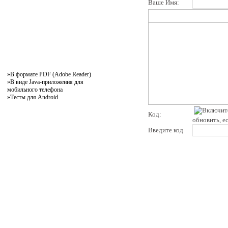
Ваше Имя:
»
В формате PDF (Adobe Reader)
»
В виде Java-приложения для
мобильного телефона
»
Тесты для Android
Код:
обновить, е
Введите код
pddby.net
© 2010 - 2011
Онлайн тесты по правилам дорожного движения Республики Беларусь
Условия использования
Реклама на сайте