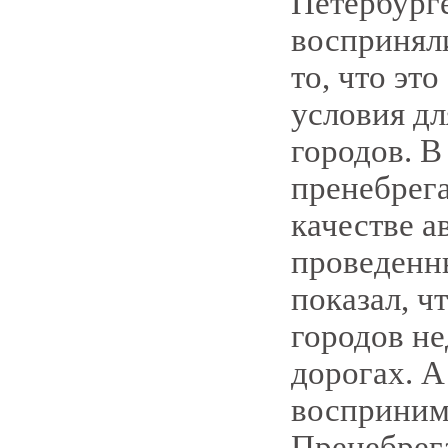
Петербурге
восприняли
то, что эт
условия д
городов. В
пренебрега
качестве а
проведенн
показал, ч
городов не
дорогах. А
восприним
Пренебрега