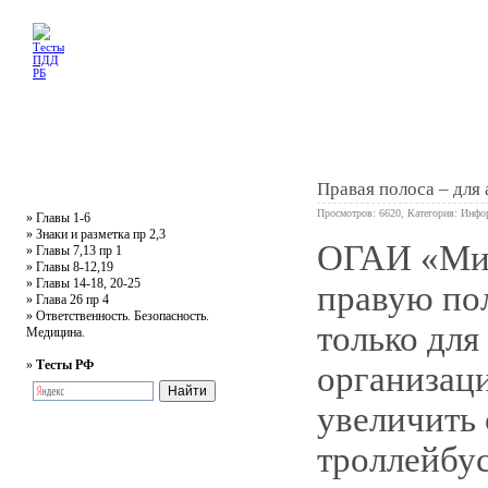
Главная
Тесты
Текст ПДД
Литература
Обучающее видео
Жалобная
Правая полоса – для
Просмотров: 6620, Категория:
Инфо
»
Главы 1-6
»
Знаки и разметка пр 2,3
ОГАИ «Мин
»
Главы 7,13 пр 1
0
»
Главы 8-12,19
»
Главы 14-18, 20-25
правую по
»
Глава 26 пр 4
»
Ответственность. Безопасность.
только для
Медицина.
»
Тесты РФ
организац
увеличить 
троллейбус