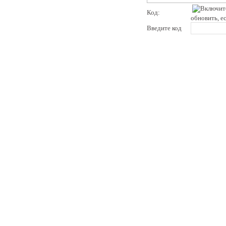
Код:
обновить, е
Введите код
pddby.net
© 2010 - 2011
Онлайн тесты по правилам дорожного движения Республики Беларусь
Условия использования
Реклама на сайте