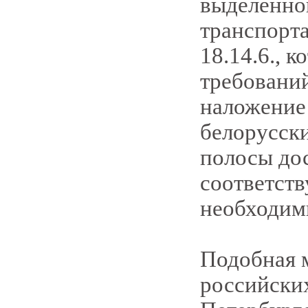
выделенно
транспорта
18.14.6., 
требований
наложение 
белорусски
полосы дос
соответст
необходим
Подобная м
российских