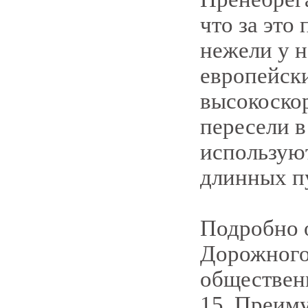
что за это
нежели у н
европейски
высокоско
пересели в
используют
длинных п
Подробно 
Дорожного
обществен
15. Преим