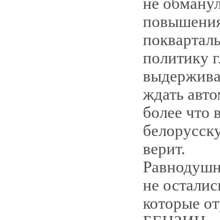
не обманул
повышения 
покварталь
политику г
выдерживат
ждать авто
более что 
белорусску
верит.
Равнодушн
не осталис
которые о