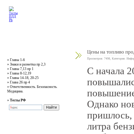
Главная
Тесты
Текст ПДД
Литература
Обучающее видео
Жалобная
Цены на топливо пр
Просмотров: 7498, Категория:
Инфо
»
Главы 1-6
»
Знаки и разметка пр 2,3
С начала 2
»
Главы 7,13 пр 1
0
»
Главы 8-12,19
»
Главы 14-18, 20-25
повышались
»
Глава 26 пр 4
»
Ответственность. Безопасность.
повышение
Медицина.
»
Тесты РФ
Однако нов
пришлось, 
литра бенз