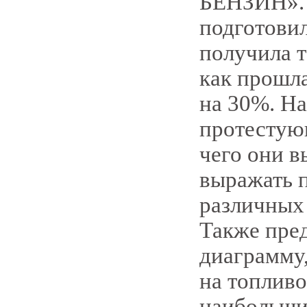
БЕНЗИН». В
подготовил
получила т
как прошл
на 30%. На
протестующ
чего они 
выражать п
различных 
Также пре
диаграмму
на топливо
наибольши