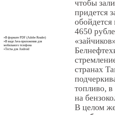
чтобы зали
придется з
обойдется 
4650 рубле
»
В формате PDF (Adobe Reader)
«зайчиков»
»
В виде Java-приложения для
мобильного телефона
Белнефтех
»
Тесты для Android
стремление
странах Та
подчеркива
топливо, в
на бензоко
В целом же