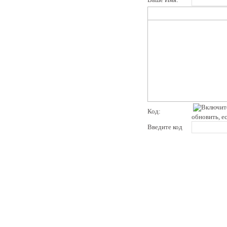
Код:
обновить, е
Введите код
pddby.net
© 2010 - 2011
Онлайн тесты по правилам дорожного движения Республики Беларусь
Условия использования
Реклама на сайте