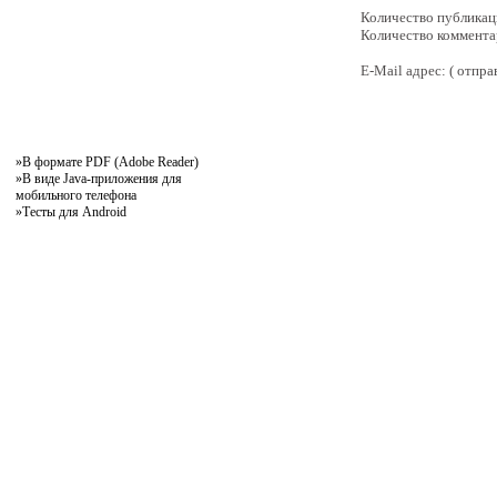
Количество публик
Количество коммента
E-Mail адрес:
(
отпра
»
В формате PDF (Adobe Reader)
»
В виде Java-приложения для
мобильного телефона
»
Тесты для Android
pddby.net
© 2010 - 2011
Онлайн тесты по правилам дорожного движения Республики Беларусь
Условия использования
Реклама на сайте