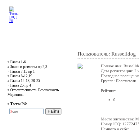
Главная
Тесты
Текст ПДД
Литература
Обучающее видео
Жалобная
Пользователь: Russelldog
»
Главы 1-6
Полное имя:
Russelld
»
Знаки и разметка пр 2,3
Дата регистрации:
2 
»
Главы 7,13 пр 1
Последнее посещени
»
Главы 8-12,19
»
Главы 14-18, 20-25
Группа: Посетители
»
Глава 26 пр 4
»
Ответственность. Безопасность.
Рейтинг:
Медицина.
0
»
Тесты РФ
Место жительства:
M
Номер ICQ:
1277247
Немного о себе: