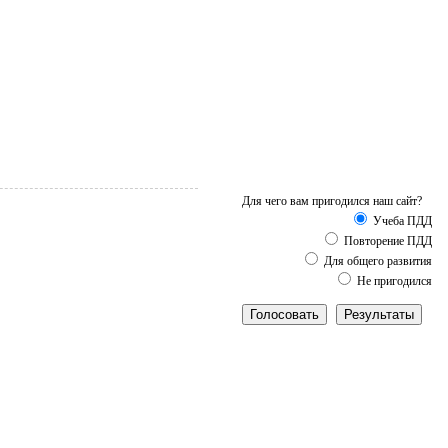
Для чего вам пригодился наш сайт?
Учеба ПДД
Повторение ПДД
Для общего развития
Не пригодился