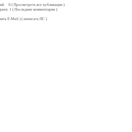
аций:
0
( Просмотреть все публикации )
риев:
1
(
Последние комментарии
)
вить E-Mail
)
( написать ПС )