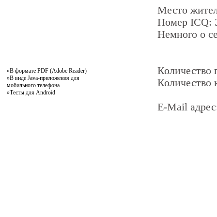
Место жител
Номер ICQ:
Немного о се
Количество
»
В формате PDF (Adobe Reader)
»
В виде Java-приложения для
Количество 
мобильного телефона
»
Тесты для Android
E-Mail адрес
pddby.net
© 2010 - 2011
Онлайн тесты по правилам дорожного движения Республики Беларусь
Условия использования
Реклама на сайте