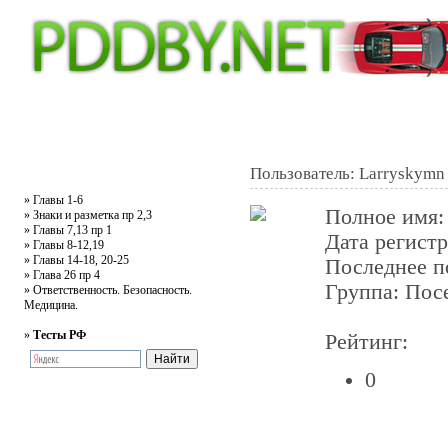
Главная
Тесты
Текст ПДД
Литература
Обучающее видео
Жалобная
Пользователь: Larryskymn
»
Главы 1-6
Полное имя
»
Знаки и разметка пр 2,3
»
Главы 7,13 пр 1
Дата регист
»
Главы 8-12,19
»
Главы 14-18, 20-25
Последнее 
»
Глава 26 пр 4
Группа: Пос
»
Ответственность. Безопасность.
Медицина.
»
Тесты РФ
Рейтинг:
0