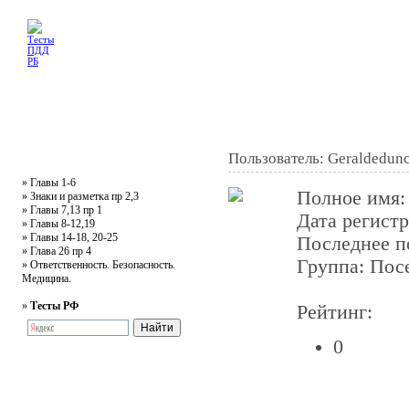
Главная
Тесты
Текст ПДД
Литература
Обучающее видео
Жалобная
Пользователь: Geraldedun
»
Главы 1-6
Полное имя
»
Знаки и разметка пр 2,3
»
Главы 7,13 пр 1
Дата регист
»
Главы 8-12,19
»
Главы 14-18, 20-25
Последнее 
»
Глава 26 пр 4
Группа: Пос
»
Ответственность. Безопасность.
Медицина.
»
Тесты РФ
Рейтинг:
0