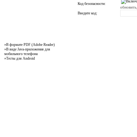
Код безопасности:
обновить,
Введите код:
»
В формате PDF (Adobe Reader)
»
В виде Java-приложения для
мобильного телефона
»
Тесты для Android
pddby.net
© 2010 - 2011
Онлайн тесты по правилам дорожного движения Республики Беларусь
Условия использования
Реклама на сайте