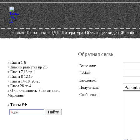
Главная
Тесты
Текст ПДД
Литература
Обучающее видео
Жалобная
Обратная связь
»
Главы 1-6
Ваше имя:
»
Знаки и разметка пр 2,3
»
Главы 7,13 пр 1
E-Mail:
»
Главы 8-12,19
Заголовок:
»
Главы 14-18, 20-25
»
Глава 26 пр 4
Получатель:
»
Ответственность. Безопасность.
Сообщение:
Медицина.
»
Тесты РФ