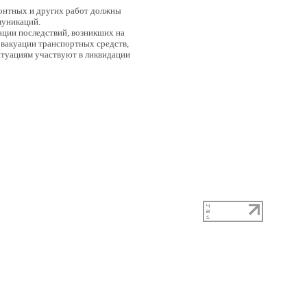
монтных и других работ должны
муникаций.
ции последствий, возникших на
эвакуации транспортных средств,
туациям участвуют в ликвидации