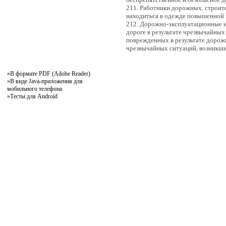
211. Работники дорожных, строит
находиться в одежде повышенной 
212. Дорожно-эксплуатационные и
дороге в результате чрезвычайных
поврежденных в результате дорож
чрезвычайных ситуаций, возникши
»
В формате PDF (Adobe Reader)
»
В виде Java-приложения для
мобильного телефона
»
Тесты для Android
pddby.net
© 2010 - 2011
Онлайн тесты по правилам дорожного движения Республики Беларусь
Условия использования
Реклама на сайте