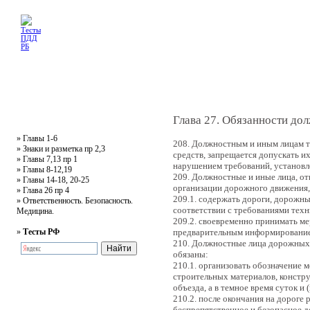
Главная
Тесты
Текст ПДД
Литература
Обучающее видео
Жалобная
Глава 27. Обязанности до
»
Главы 1-6
208. Должностным и иным лицам т
»
Знаки и разметка пр 2,3
средств, запрещается допускать и
»
Главы 7,13 пр 1
нарушением требований, установ
»
Главы 8-12,19
209. Должностные и иные лица, о
»
Главы 14-18, 20-25
организации дорожного движения,
»
Глава 26 пр 4
209.1. содержать дороги, дорожн
»
Ответственность. Безопасность.
соответствии с требованиями тех
Медицина.
209.2. своевременно принимать м
»
Тесты РФ
предварительным информировани
210. Должностные лица дорожных,
обязаны:
210.1. организовать обозначение 
строительных материалов, констр
объезда, а в темное время суток 
210.2. после окончания на дороге
беспрепятственное и безопасное 