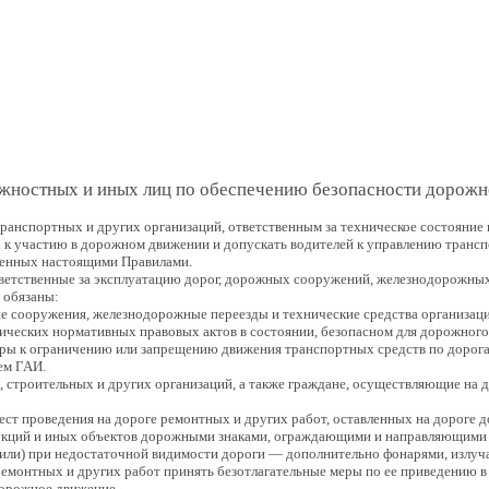
 книга
лжностных и иных лиц по обеспечению безопасности дорож
ранспортных и других организаций, ответственным за техническое состояние
х к участию в дорожном движении и допускать водителей к управлению транс
ленных настоящими Правилами.
тветственные за эксплуатацию дорог, дорожных сооружений, железнодорожных
 обязаны:
ые сооружения, железнодорожные переезды и технические средства организац
нических нормативных правовых актов в состоянии, безопасном для дорожного
еры к ограничению или запрещению движения транспортных средств по дорога
ем ГАИ.
 строительных и других организаций, а также граждане, осуществляющие на д
мест проведения на дороге ремонтных и других работ, оставленных на дороге
укций и иных объектов дорожными знаками, ограждающими и направляющими 
и (или) при недостаточной видимости дороги — дополнительно фонарями, излу
 ремонтных и других работ принять безотлагательные меры по ее приведению 
дорожное движение.