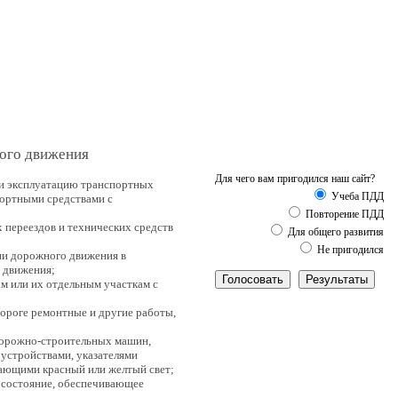
ного движения
Для чего вам пригодился наш сайт?
 и эксплуатацию транспортных
Учеба ПДД
портными средствами с
Повторение ПДД
 переездов и технических средств
Для общего развития
Не пригодился
ии дорожного движения в
 движения;
м или их отдельным участкам с
ороге ремонтные и другие работы,
 дорожно-строительных машин,
устройствами, указателями
чающими красный или желтый свет;
в состояние, обеспечивающее