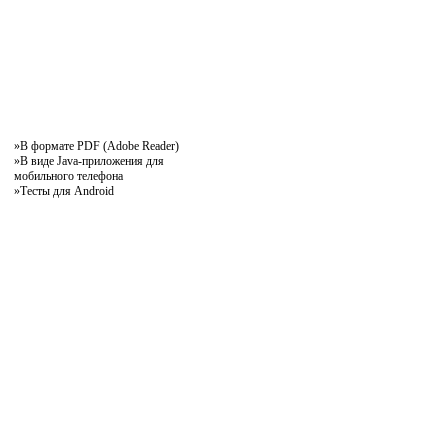
»
В формате PDF (Adobe Reader)
»
В виде Java-приложения для
мобильного телефона
»
Тесты для Android
pddby.net
© 2010 - 2011
Онлайн тесты по правилам дорожного движения Республики Беларусь
Условия использования
Реклама на сайте