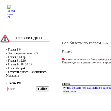
Главная
Тесты
Текст ПДД
Литература
Обучающее видео
Жалобная
Все билеты по главам 1-6
»
Главы 1-6
Filtered
»
Знаки и разметка пр 2,3
»
Главы 7,13 пр 1
На сайте используется база, принад
»
Главы 8-12,19
Рекомендуем купить полную верси
»
Главы 14-18, 20-25
»
Глава 26 пр 4
»
Ответственность. Безопасность.
Медицина.
»
Тесты РФ
Filtered
купить бокалы под шампанское однор
joiastore.ru