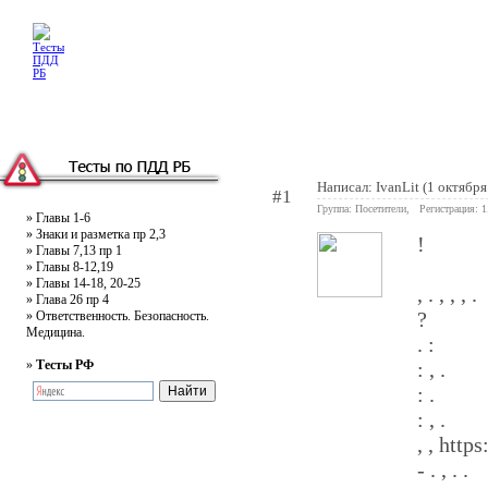
Главная
Тесты
Текст ПДД
Литература
Обучающее видео
Жалобная
Написал:
IvanLit
(1 октября
#1
Группа: Посетители, Регистрация: 
»
Главы 1-6
»
Знаки и разметка пр 2,3
!
»
Главы 7,13 пр 1
»
Главы 8-12,19
»
Главы 14-18, 20-25
, . , , , .
»
Глава 26 пр 4
?
»
Ответственность. Безопасность.
Медицина.
. :
»
Тесты РФ
: , .
: .
: , .
, , http
- . , . .