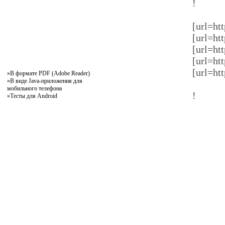
!
[url=htt
[url=htt
[url=htt
[url=htt
[url=htt
»
В формате PDF (Adobe Reader)
»
В виде Java-приложения для
мобильного телефона
!
»
Тесты для Android
pddby.net
© 2010 - 2011
Онлайн тесты по правилам дорожного движения Республики Беларусь
Условия использования
Реклама на сайте