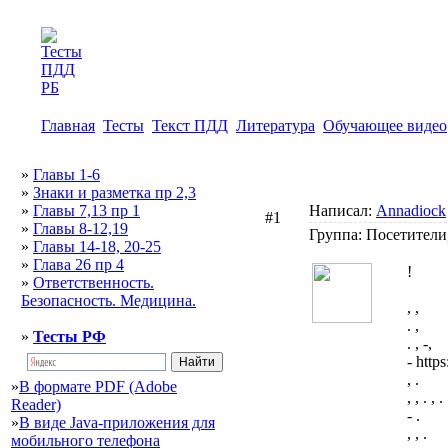
Главная
Тесты
Текст ПДД
Литература
Обучающее видео
»
Главы 1-6
»
Знаки и разметка пр 2,3
»
Главы 7,13 пр 1
Написал:
Annadiock
#1
»
Главы 8-12,19
Группа: Посетители
»
Главы 14-18, 20-25
»
Глава 26 пр 4
!
»
Ответственность.
Безопасность. Медицина.
, ,
. ,
»
Тесты РФ
. , -,
- http
, .
»
В формате PDF (Adobe
, , . , .
Reader)
- .
»
В виде Java-приложения для
, , .
мобильного телефона