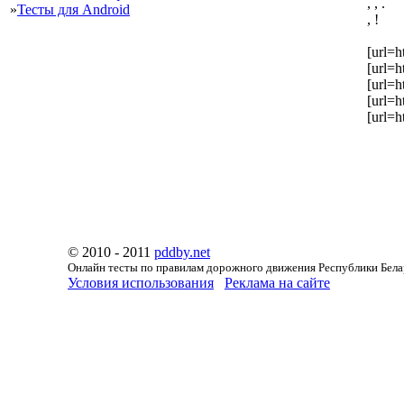
, , .
»
Тесты для Android
, !
[url=h
[url=h
[url=h
[url=h
[url=h
© 2010 - 2011
pddby.net
Онлайн тесты по правилам дорожного движения Республики Бела
Условия использования
Реклама на сайте