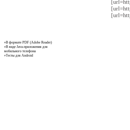
[url=htt
[url=htt
[url=htt
»
В формате PDF (Adobe Reader)
»
В виде Java-приложения для
мобильного телефона
»
Тесты для Android
pddby.net
© 2010 - 2011
Онлайн тесты по правилам дорожного движения Республики Беларусь
Условия использования
Реклама на сайте