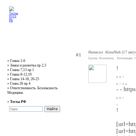
Главная
Тесты
Текст ПДД
Литература
Обучающее видео
Жалобная
Написал:
AlinaNuh
(17 авгу
#1
Группа: Посетители, Регистрация: 
»
Главы 1-6
»
Знаки и разметка пр 2,3
!
»
Главы 7,13 пр 1
, , .
»
Главы 8-12,19
»
Главы 14-18, 20-25
, . , ,
»
Глава 26 пр 4
- - http
»
Ответственность. Безопасность.
Медицина.
, , .
»
Тесты РФ
.
!
[url=htt
[url=htt