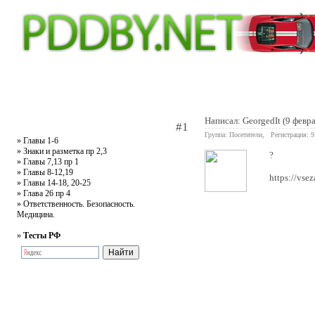
Главная
Тесты
Текст ПДД
Литература
Обучающее видео
Жалобная
Написал:
GeorgedIt
(9 февр
#1
Группа: Посетители, Регистрация: 
»
Главы 1-6
»
Знаки и разметка пр 2,3
?
»
Главы 7,13 пр 1
»
Главы 8-12,19
https://vs
»
Главы 14-18, 20-25
»
Глава 26 пр 4
»
Ответственность. Безопасность.
Медицина.
»
Тесты РФ