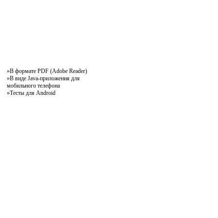
»
В формате PDF (Adobe Reader)
»
В виде Java-приложения для
мобильного телефона
»
Тесты для Android
pddby.net
© 2010 - 2011
Онлайн тесты по правилам дорожного движения Республики Беларусь
Условия использования
Реклама на сайте