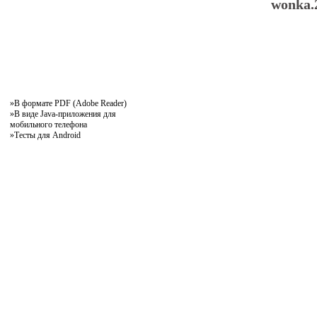
wonka.2
»
В формате PDF (Adobe Reader)
»
В виде Java-приложения для
мобильного телефона
»
Тесты для Android
pddby.net
© 2010 - 2011
Онлайн тесты по правилам дорожного движения Республики Беларусь
Условия использования
Реклама на сайте