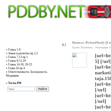
Главная
Тесты
Текст ПДД
Литература
Обучающее видео
Жалобная
Написал:
RichardNurdy
(8 а
#1
Группа: Посетители, Регистрация: 
»
Главы 1-6
»
Знаки и разметка пр 2,3
[url=ht
»
Главы 7,13 пр 1
5] [/url
»
Главы 8-12,19
»
Главы 14-18, 20-25
[url=ht
»
Глава 26 пр 4
narkoti
»
Ответственность. Безопасность.
Медицина.
taja.158
»
Тесты РФ
[url=ht
[/url]
[url=ht
[/url]
[url=ht